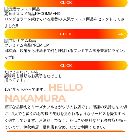
CLICK
定番オススメ商品
RECOMMEND
ロングセラーを続けている定番の 人気オススメ商品をセレクトしてみ
ました!!
CLICK
プレミアム商品
PREMIUM
日本酒、焼酎から洋酒まで幻と呼ばれるプレミアム酒を豊富にラインナ
ップ!!
CLICK
だけじゃない、中村。
調味料も麺類もお菓子もたばこも
揃ってます。
HELLO
1874年からやってます。
NAKAMURA
豊富な品揃えとリーズナブルさがウリのお店です。感謝の気持ちを大切
に、1人でも多くのお客様の笑顔を見られるようなサービスを提供すべ
く努力しています。お酒だけでなく、たばこや飲料なども多数取り扱っ
ています。伊勢崎店・足利店も含め、ぜひご利用ください。