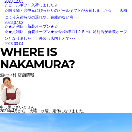
2023.12.03
☆ビールギフト入荷しました☆
☆贈り物・お中元にぴったりのビールギフトが入荷しました☆ 店舗
により入荷時期の遅れや、在庫のない商･･･
2023.07.02
☆★足利店 新装オープン★☆
☆★足利店 新装オープン★☆令和5年2月２５日に足利店が新装オープ
ンとなりました！！外装も店内もとて･･･
2023.03.04
WHERE IS
NAKAMURA?
酒の中村 店舗情報
申し訳ございません。
2021年4月から「火曜・水曜」定休になりました。