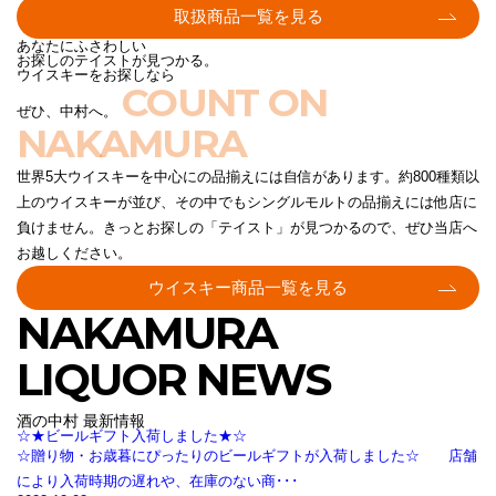
取扱商品一覧を見る
あなたにふさわしい
お探しのテイストが見つかる。
ウイスキーをお探しなら
COUNT ON
ぜひ、中村へ。
NAKAMURA
世界5大ウイスキーを中心にの品揃えには自信があります。約800種類以
上のウイスキーが並び、その中でもシングルモルトの品揃えには他店に
負けません。きっとお探しの「テイスト」が見つかるので、ぜひ当店へ
お越しください。
ウイスキー商品一覧を見る
NAKAMURA
LIQUOR NEWS
酒の中村 最新情報
☆★ビールギフト入荷しました★☆
☆贈り物・お歳暮にぴったりのビールギフトが入荷しました☆ 店舗
により入荷時期の遅れや、在庫のない商･･･