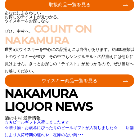
取扱商品一覧を見る
あなたにふさわしい
お探しのテイストが見つかる。
ウイスキーをお探しなら
COUNT ON
ぜひ、中村へ。
NAKAMURA
世界5大ウイスキーを中心にの品揃えには自信があります。約800種類以
上のウイスキーが並び、その中でもシングルモルトの品揃えには他店に
負けません。きっとお探しの「テイスト」が見つかるので、ぜひ当店へ
お越しください。
ウイスキー商品一覧を見る
NAKAMURA
LIQUOR NEWS
酒の中村 最新情報
☆★ビールギフト入荷しました★☆
☆贈り物・お歳暮にぴったりのビールギフトが入荷しました☆ 店舗
により入荷時期の遅れや、在庫のない商･･･