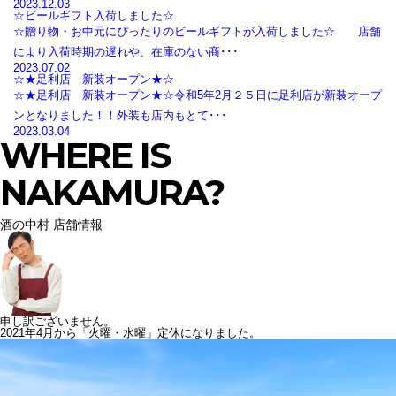
2023.12.03
☆ビールギフト入荷しました☆
☆贈り物・お中元にぴったりのビールギフトが入荷しました☆ 店舗
により入荷時期の遅れや、在庫のない商･･･
2023.07.02
☆★足利店 新装オープン★☆
☆★足利店 新装オープン★☆令和5年2月２５日に足利店が新装オープ
ンとなりました！！外装も店内もとて･･･
2023.03.04
WHERE IS
NAKAMURA?
酒の中村 店舗情報
申し訳ございません。
2021年4月から「火曜・水曜」定休になりました。