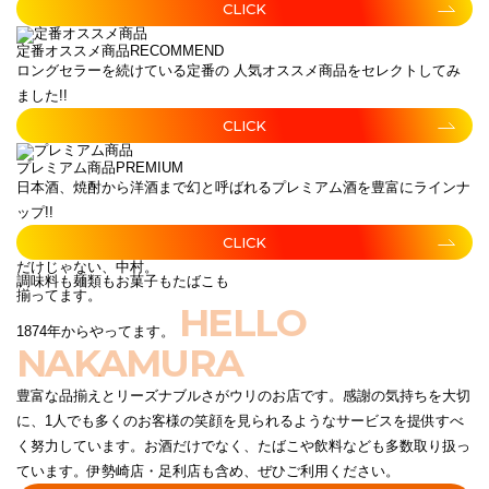
CLICK
定番オススメ商品
RECOMMEND
ロングセラーを続けている定番の 人気オススメ商品をセレクトしてみ
ました!!
CLICK
プレミアム商品
PREMIUM
日本酒、焼酎から洋酒まで幻と呼ばれるプレミアム酒を豊富にラインナ
ップ!!
CLICK
だけじゃない、中村。
調味料も麺類もお菓子もたばこも
揃ってます。
HELLO
1874年からやってます。
NAKAMURA
豊富な品揃えとリーズナブルさがウリのお店です。感謝の気持ちを大切
に、1人でも多くのお客様の笑顔を見られるようなサービスを提供すべ
く努力しています。お酒だけでなく、たばこや飲料なども多数取り扱っ
ています。伊勢崎店・足利店も含め、ぜひご利用ください。