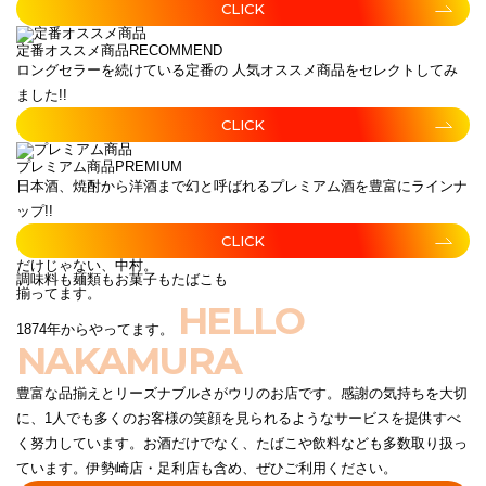
CLICK
定番オススメ商品
RECOMMEND
ロングセラーを続けている定番の 人気オススメ商品をセレクトしてみ
ました!!
CLICK
プレミアム商品
PREMIUM
日本酒、焼酎から洋酒まで幻と呼ばれるプレミアム酒を豊富にラインナ
ップ!!
CLICK
だけじゃない、中村。
調味料も麺類もお菓子もたばこも
揃ってます。
HELLO
1874年からやってます。
NAKAMURA
豊富な品揃えとリーズナブルさがウリのお店です。感謝の気持ちを大切
に、1人でも多くのお客様の笑顔を見られるようなサービスを提供すべ
く努力しています。お酒だけでなく、たばこや飲料なども多数取り扱っ
ています。伊勢崎店・足利店も含め、ぜひご利用ください。