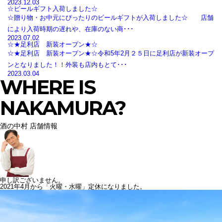
2023.12.03
☆ビールギフト入荷しました☆
☆贈り物・お中元にぴったりのビールギフトが入荷しました☆ 店舗
により入荷時期の遅れや、在庫のない商･･･
2023.07.02
☆★足利店 新装オープン★☆
☆★足利店 新装オープン★☆令和5年2月２５日に足利店が新装オープ
ンとなりました！！外装も店内もとて･･･
2023.03.04
WHERE IS
NAKAMURA?
酒の中村 店舗情報
申し訳ございません。
2021年4月から「火曜・水曜」定休になりました。