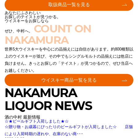
取扱商品一覧を見る
あなたにふさわしい
お探しのテイストが見つかる。
ウイスキーをお探しなら
COUNT ON
ぜひ、中村へ。
NAKAMURA
世界5大ウイスキーを中心にの品揃えには自信があります。約800種類以
上のウイスキーが並び、その中でもシングルモルトの品揃えには他店に
負けません。きっとお探しの「テイスト」が見つかるので、ぜひ当店へ
お越しください。
ウイスキー商品一覧を見る
NAKAMURA
LIQUOR NEWS
酒の中村 最新情報
☆★ビールギフト入荷しました★☆
☆贈り物・お歳暮にぴったりのビールギフトが入荷しました☆ 店舗
により入荷時期の遅れや、在庫のない商･･･