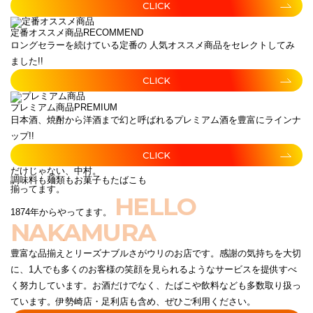
CLICK
定番オススメ商品
RECOMMEND
ロングセラーを続けている定番の 人気オススメ商品をセレクトしてみ
ました!!
CLICK
プレミアム商品
PREMIUM
日本酒、焼酎から洋酒まで幻と呼ばれるプレミアム酒を豊富にラインナ
ップ!!
CLICK
だけじゃない、中村。
調味料も麺類もお菓子もたばこも
揃ってます。
HELLO
1874年からやってます。
NAKAMURA
豊富な品揃えとリーズナブルさがウリのお店です。感謝の気持ちを大切
に、1人でも多くのお客様の笑顔を見られるようなサービスを提供すべ
く努力しています。お酒だけでなく、たばこや飲料なども多数取り扱っ
ています。伊勢崎店・足利店も含め、ぜひご利用ください。