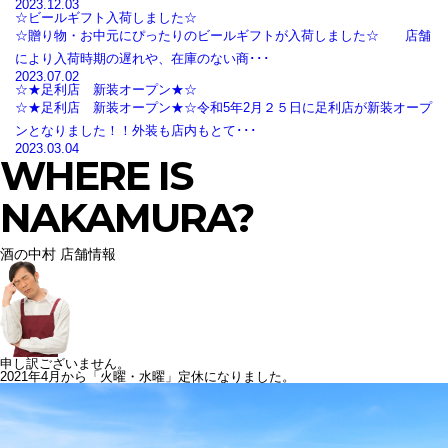
2023.12.03
☆ビールギフト入荷しました☆
☆贈り物・お中元にぴったりのビールギフトが入荷しました☆ 店舗
により入荷時期の遅れや、在庫のない商･･･
2023.07.02
☆★足利店 新装オープン★☆
☆★足利店 新装オープン★☆令和5年2月２５日に足利店が新装オープ
ンとなりました！！外装も店内もとて･･･
2023.03.04
WHERE IS
NAKAMURA?
酒の中村 店舗情報
申し訳ございません。
2021年4月から「火曜・水曜」定休になりました。