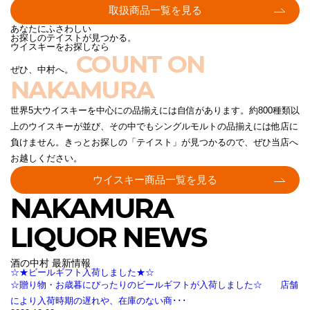
取扱商品一覧を見る
あなたにふさわしい
お探しのテイストが見つかる。
ウイスキーをお探しなら
COUNT ON
ぜひ、中村へ。
NAKAMURA
世界5大ウイスキーを中心にの品揃えには自信があります。約800種類以
上のウイスキーが並び、その中でもシングルモルトの品揃えには他店に
負けません。きっとお探しの「テイスト」が見つかるので、ぜひ当店へ
お越しください。
ウイスキー商品一覧を見る
NAKAMURA
LIQUOR NEWS
酒の中村 最新情報
☆★ビールギフト入荷しました★☆
☆贈り物・お歳暮にぴったりのビールギフトが入荷しました☆ 店舗
により入荷時期の遅れや、在庫のない商･･･