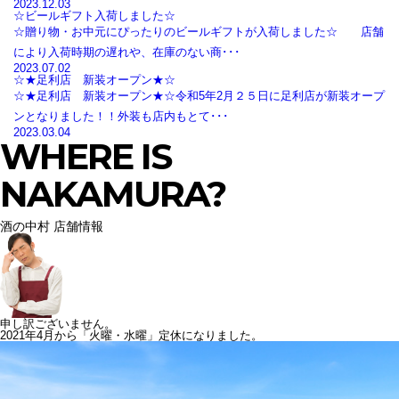
2023.12.03
☆ビールギフト入荷しました☆
☆贈り物・お中元にぴったりのビールギフトが入荷しました☆ 店舗
により入荷時期の遅れや、在庫のない商･･･
2023.07.02
☆★足利店 新装オープン★☆
☆★足利店 新装オープン★☆令和5年2月２５日に足利店が新装オープ
ンとなりました！！外装も店内もとて･･･
2023.03.04
WHERE IS
NAKAMURA?
酒の中村 店舗情報
申し訳ございません。
2021年4月から「火曜・水曜」定休になりました。