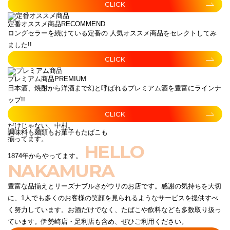
CLICK
定番オススメ商品
RECOMMEND
ロングセラーを続けている定番の 人気オススメ商品をセレクトしてみ
ました!!
CLICK
プレミアム商品
PREMIUM
日本酒、焼酎から洋酒まで幻と呼ばれるプレミアム酒を豊富にラインナ
ップ!!
CLICK
だけじゃない、中村。
調味料も麺類もお菓子もたばこも
揃ってます。
HELLO
1874年からやってます。
NAKAMURA
豊富な品揃えとリーズナブルさがウリのお店です。感謝の気持ちを大切
に、1人でも多くのお客様の笑顔を見られるようなサービスを提供すべ
く努力しています。お酒だけでなく、たばこや飲料なども多数取り扱っ
ています。伊勢崎店・足利店も含め、ぜひご利用ください。