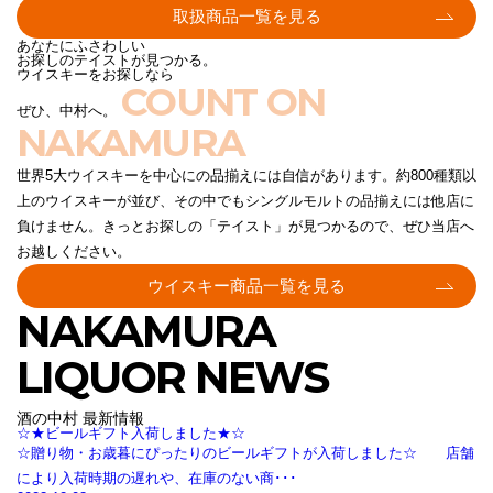
取扱商品一覧を見る
あなたにふさわしい
お探しのテイストが見つかる。
ウイスキーをお探しなら
COUNT ON
ぜひ、中村へ。
NAKAMURA
世界5大ウイスキーを中心にの品揃えには自信があります。約800種類以
上のウイスキーが並び、その中でもシングルモルトの品揃えには他店に
負けません。きっとお探しの「テイスト」が見つかるので、ぜひ当店へ
お越しください。
ウイスキー商品一覧を見る
NAKAMURA
LIQUOR NEWS
酒の中村 最新情報
☆★ビールギフト入荷しました★☆
☆贈り物・お歳暮にぴったりのビールギフトが入荷しました☆ 店舗
により入荷時期の遅れや、在庫のない商･･･