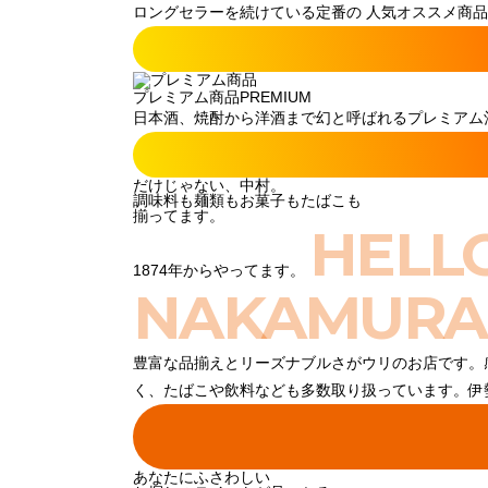
ロングセラーを続けている定番の 人気オススメ商品
プレミアム商品
PREMIUM
日本酒、焼酎から洋酒まで幻と呼ばれるプレミアム酒
だけじゃない、中村。
調味料も麺類もお菓子もたばこも
揃ってます。
HELL
1874年からやってます。
NAKAMURA
豊富な品揃えとリーズナブルさがウリのお店です。
く、たばこや飲料なども多数取り扱っています。伊
あなたにふさわしい