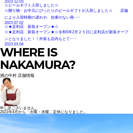
2023.12.03
☆ビールギフト入荷しました☆
☆贈り物・お中元にぴったりのビールギフトが入荷しました☆ 店舗
により入荷時期の遅れや、在庫のない商･･･
2023.07.02
☆★足利店 新装オープン★☆
☆★足利店 新装オープン★☆令和5年2月２５日に足利店が新装オープ
ンとなりました！！外装も店内もとて･･･
2023.03.04
WHERE IS
NAKAMURA?
酒の中村 店舗情報
申し訳ございません。
2021年4月から「火曜・水曜」定休になりました。