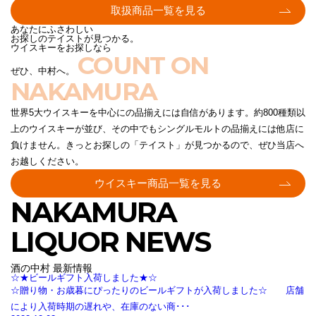
取扱商品一覧を見る
あなたにふさわしい
お探しのテイストが見つかる。
ウイスキーをお探しなら
COUNT ON
ぜひ、中村へ。
NAKAMURA
世界5大ウイスキーを中心にの品揃えには自信があります。約800種類以
上のウイスキーが並び、その中でもシングルモルトの品揃えには他店に
負けません。きっとお探しの「テイスト」が見つかるので、ぜひ当店へ
お越しください。
ウイスキー商品一覧を見る
NAKAMURA
LIQUOR NEWS
酒の中村 最新情報
☆★ビールギフト入荷しました★☆
☆贈り物・お歳暮にぴったりのビールギフトが入荷しました☆ 店舗
により入荷時期の遅れや、在庫のない商･･･