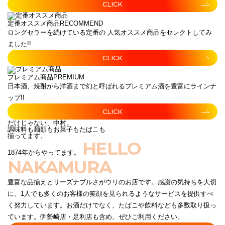
CLICK
定番オススメ商品
RECOMMEND
ロングセラーを続けている定番の 人気オススメ商品をセレクトしてみ
ました!!
CLICK
プレミアム商品
PREMIUM
日本酒、焼酎から洋酒まで幻と呼ばれるプレミアム酒を豊富にラインナ
ップ!!
CLICK
だけじゃない、中村。
調味料も麺類もお菓子もたばこも
揃ってます。
HELLO
1874年からやってます。
NAKAMURA
豊富な品揃えとリーズナブルさがウリのお店です。感謝の気持ちを大切
に、1人でも多くのお客様の笑顔を見られるようなサービスを提供すべ
く努力しています。お酒だけでなく、たばこや飲料なども多数取り扱っ
ています。伊勢崎店・足利店も含め、ぜひご利用ください。