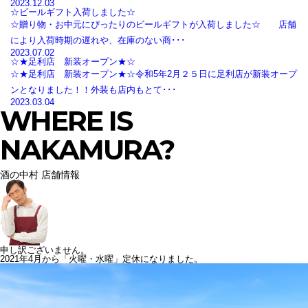
2023.12.03
☆ビールギフト入荷しました☆
☆贈り物・お中元にぴったりのビールギフトが入荷しました☆ 店舗
により入荷時期の遅れや、在庫のない商･･･
2023.07.02
☆★足利店 新装オープン★☆
☆★足利店 新装オープン★☆令和5年2月２５日に足利店が新装オープ
ンとなりました！！外装も店内もとて･･･
2023.03.04
WHERE IS
NAKAMURA?
酒の中村 店舗情報
申し訳ございません。
2021年4月から「火曜・水曜」定休になりました。