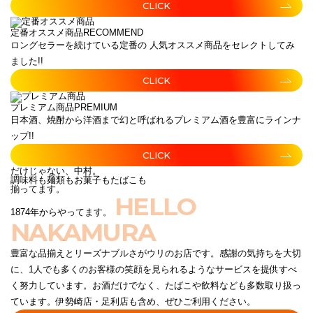
CLICK
定番オススメ商品
RECOMMEND
ロングセラーを続けている定番の 人気オススメ商品をセレクトしてみ
ました!!
CLICK
プレミアム商品
PREMIUM
日本酒、焼酎から洋酒まで幻と呼ばれるプレミアム酒を豊富にラインナ
ップ!!
CLICK
だけじゃない、中村。
調味料も麺類もお菓子もたばこも
揃ってます。
HELLO
1874年からやってます。
NAKAMURA
豊富な品揃えとリーズナブルさがウリのお店です。感謝の気持ちを大切
に、1人でも多くのお客様の笑顔を見られるようなサービスを提供すべ
く努力しています。お酒だけでなく、たばこや飲料なども多数取り扱っ
ています。伊勢崎店・足利店も含め、ぜひご利用ください。