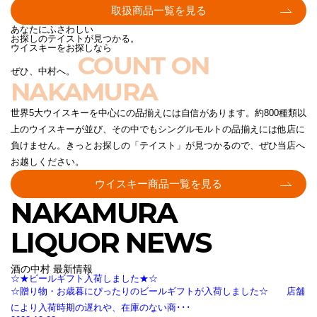
取扱商品一覧を見る
あなたにふさわしい
お探しのテイストが見つかる。
ウイスキーをお探しなら
COUNT ON
ぜひ、中村へ。
NAKAMURA
世界5大ウイスキーを中心にの品揃えには自信があります。約800種類以
上のウイスキーが並び、その中でもシングルモルトの品揃えには他店に
負けません。きっとお探しの「テイスト」が見つかるので、ぜひ当店へ
お越しください。
ウイスキー商品一覧を見る
NAKAMURA
LIQUOR NEWS
酒の中村 最新情報
☆★ビールギフト入荷しました★☆
☆贈り物・お歳暮にぴったりのビールギフトが入荷しました☆ 店舗
により入荷時期の遅れや、在庫のない商･･･