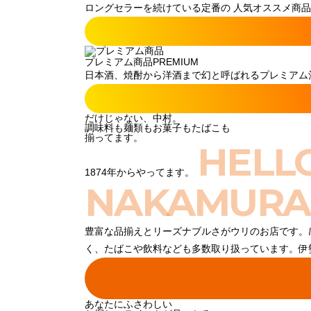
ロングセラーを続けている定番の 人気オススメ商品
プレミアム商品
PREMIUM
日本酒、焼酎から洋酒まで幻と呼ばれるプレミアム酒
だけじゃない、中村。
調味料も麺類もお菓子もたばこも
揃ってます。
HELL
1874年からやってます。
NAKAMURA
豊富な品揃えとリーズナブルさがウリのお店です。
く、たばこや飲料なども多数取り扱っています。伊
あなたにふさわしい