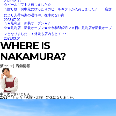
2023.12.03
☆ビールギフト入荷しました☆
☆贈り物・お中元にぴったりのビールギフトが入荷しました☆ 店舗
により入荷時期の遅れや、在庫のない商･･･
2023.07.02
☆★足利店 新装オープン★☆
☆★足利店 新装オープン★☆令和5年2月２５日に足利店が新装オープ
ンとなりました！！外装も店内もとて･･･
2023.03.04
WHERE IS
NAKAMURA?
酒の中村 店舗情報
申し訳ございません。
2021年4月から「火曜・水曜」定休になりました。