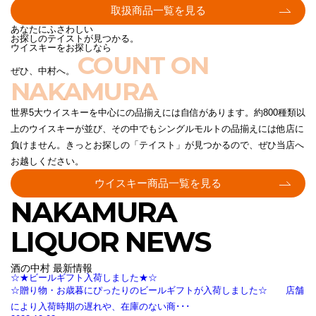
取扱商品一覧を見る
あなたにふさわしい
お探しのテイストが見つかる。
ウイスキーをお探しなら
COUNT ON
ぜひ、中村へ。
NAKAMURA
世界5大ウイスキーを中心にの品揃えには自信があります。約800種類以
上のウイスキーが並び、その中でもシングルモルトの品揃えには他店に
負けません。きっとお探しの「テイスト」が見つかるので、ぜひ当店へ
お越しください。
ウイスキー商品一覧を見る
NAKAMURA
LIQUOR NEWS
酒の中村 最新情報
☆★ビールギフト入荷しました★☆
☆贈り物・お歳暮にぴったりのビールギフトが入荷しました☆ 店舗
により入荷時期の遅れや、在庫のない商･･･