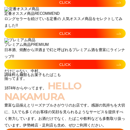
CLICK
定番オススメ商品
RECOMMEND
ロングセラーを続けている定番の 人気オススメ商品をセレクトしてみ
ました!!
CLICK
プレミアム商品
PREMIUM
日本酒、焼酎から洋酒まで幻と呼ばれるプレミアム酒を豊富にラインナ
ップ!!
CLICK
だけじゃない、中村。
調味料も麺類もお菓子もたばこも
揃ってます。
HELLO
1874年からやってます。
NAKAMURA
豊富な品揃えとリーズナブルさがウリのお店です。感謝の気持ちを大切
に、1人でも多くのお客様の笑顔を見られるようなサービスを提供すべ
く努力しています。お酒だけでなく、たばこや飲料なども多数取り扱っ
ています。伊勢崎店・足利店も含め、ぜひご利用ください。