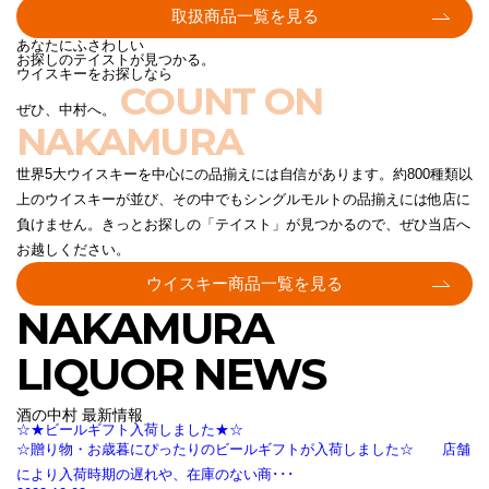
取扱商品一覧を見る
あなたにふさわしい
お探しのテイストが見つかる。
ウイスキーをお探しなら
COUNT ON
ぜひ、中村へ。
NAKAMURA
世界5大ウイスキーを中心にの品揃えには自信があります。約800種類以
上のウイスキーが並び、その中でもシングルモルトの品揃えには他店に
負けません。きっとお探しの「テイスト」が見つかるので、ぜひ当店へ
お越しください。
ウイスキー商品一覧を見る
NAKAMURA
LIQUOR NEWS
酒の中村 最新情報
☆★ビールギフト入荷しました★☆
☆贈り物・お歳暮にぴったりのビールギフトが入荷しました☆ 店舗
により入荷時期の遅れや、在庫のない商･･･