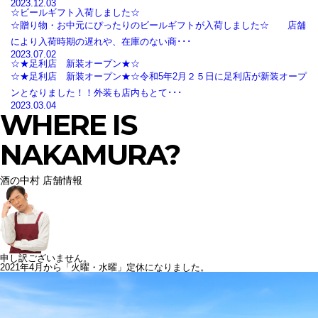
2023.12.03
☆ビールギフト入荷しました☆
☆贈り物・お中元にぴったりのビールギフトが入荷しました☆ 店舗
により入荷時期の遅れや、在庫のない商･･･
2023.07.02
☆★足利店 新装オープン★☆
☆★足利店 新装オープン★☆令和5年2月２５日に足利店が新装オープ
ンとなりました！！外装も店内もとて･･･
2023.03.04
WHERE IS
NAKAMURA?
酒の中村 店舗情報
申し訳ございません。
2021年4月から「火曜・水曜」定休になりました。