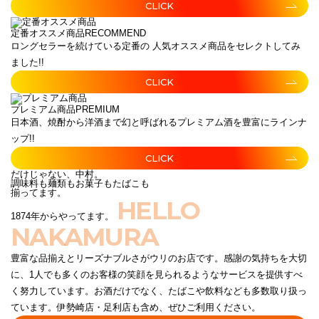
CLICK
定番オススメ商品
RECOMMEND
ロングセラーを続けている定番の 人気オススメ商品をセレクトしてみ
ました!!
CLICK
プレミアム商品
PREMIUM
日本酒、焼酎から洋酒まで幻と呼ばれるプレミアム酒を豊富にラインナ
ップ!!
CLICK
だけじゃない、中村。
調味料も麺類もお菓子もたばこも
揃ってます。
HELLO
1874年からやってます。
NAKAMURA
豊富な品揃えとリーズナブルさがウリのお店です。感謝の気持ちを大切
に、1人でも多くのお客様の笑顔を見られるようなサービスを提供すべ
く努力しています。お酒だけでなく、たばこや飲料なども多数取り扱っ
ています。伊勢崎店・足利店も含め、ぜひご利用ください。