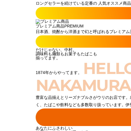
ロングセラーを続けている定番の 人気オススメ商品
プレミアム商品
PREMIUM
日本酒、焼酎から洋酒まで幻と呼ばれるプレミアム酒
だけじゃない、中村。
調味料も麺類もお菓子もたばこも
揃ってます。
HELL
1874年からやってます。
NAKAMURA
豊富な品揃えとリーズナブルさがウリのお店です。
く、たばこや飲料なども多数取り扱っています。伊
あなたにふさわしい