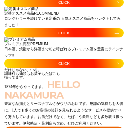
CLICK
定番オススメ商品
RECOMMEND
ロングセラーを続けている定番の 人気オススメ商品をセレクトしてみ
ました!!
CLICK
プレミアム商品
PREMIUM
日本酒、焼酎から洋酒まで幻と呼ばれるプレミアム酒を豊富にラインナ
ップ!!
CLICK
だけじゃない、中村。
調味料も麺類もお菓子もたばこも
揃ってます。
HELLO
1874年からやってます。
NAKAMURA
豊富な品揃えとリーズナブルさがウリのお店です。感謝の気持ちを大切
に、1人でも多くのお客様の笑顔を見られるようなサービスを提供すべ
く努力しています。お酒だけでなく、たばこや飲料なども多数取り扱っ
ています。伊勢崎店・足利店も含め、ぜひご利用ください。