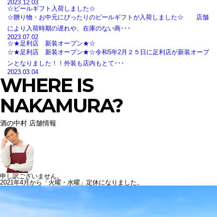
2023.12.03
☆ビールギフト入荷しました☆
☆贈り物・お中元にぴったりのビールギフトが入荷しました☆ 店舗
により入荷時期の遅れや、在庫のない商･･･
2023.07.02
☆★足利店 新装オープン★☆
☆★足利店 新装オープン★☆令和5年2月２５日に足利店が新装オープ
ンとなりました！！外装も店内もとて･･･
2023.03.04
WHERE IS
NAKAMURA?
酒の中村 店舗情報
申し訳ございません。
2021年4月から「火曜・水曜」定休になりました。