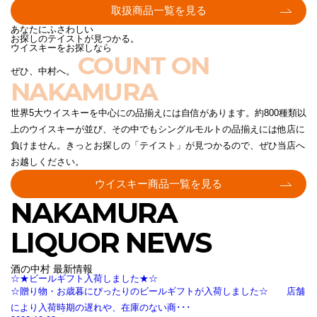
取扱商品一覧を見る
あなたにふさわしい
お探しのテイストが見つかる。
ウイスキーをお探しなら
COUNT ON
ぜひ、中村へ。
NAKAMURA
世界5大ウイスキーを中心にの品揃えには自信があります。約800種類以
上のウイスキーが並び、その中でもシングルモルトの品揃えには他店に
負けません。きっとお探しの「テイスト」が見つかるので、ぜひ当店へ
お越しください。
ウイスキー商品一覧を見る
NAKAMURA
LIQUOR NEWS
酒の中村 最新情報
☆★ビールギフト入荷しました★☆
☆贈り物・お歳暮にぴったりのビールギフトが入荷しました☆ 店舗
により入荷時期の遅れや、在庫のない商･･･