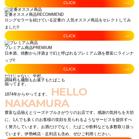
CLICK
定番オススメ商品
RECOMMEND
ロングセラーを続けている定番の 人気オススメ商品をセレクトしてみ
ました!!
CLICK
プレミアム商品
PREMIUM
日本酒、焼酎から洋酒まで幻と呼ばれるプレミアム酒を豊富にラインナ
ップ!!
CLICK
だけじゃない、中村。
調味料も麺類もお菓子もたばこも
揃ってます。
HELLO
1874年からやってます。
NAKAMURA
豊富な品揃えとリーズナブルさがウリのお店です。感謝の気持ちを大切
に、1人でも多くのお客様の笑顔を見られるようなサービスを提供すべ
く努力しています。お酒だけでなく、たばこや飲料なども多数取り扱っ
ています。伊勢崎店・足利店も含め、ぜひご利用ください。