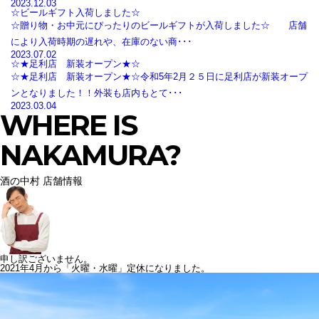
2023.12.03
☆ビールギフト入荷しました☆
☆贈り物・お中元にぴったりのビールギフトが入荷しました☆ 店舗
により入荷時期の遅れや、在庫のない商･･･
2023.07.02
☆★足利店 新装オープン★☆
☆★足利店 新装オープン★☆令和5年2月２５日に足利店が新装オープ
ンとなりました！！外装も店内もとて･･･
2023.03.04
WHERE IS
NAKAMURA?
酒の中村 店舗情報
申し訳ございません。
2021年4月から「火曜・水曜」定休になりました。