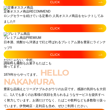
CLICK
定番オススメ商品
RECOMMEND
ロングセラーを続けている定番の 人気オススメ商品をセレクトしてみ
ました!!
CLICK
プレミアム商品
PREMIUM
日本酒、焼酎から洋酒まで幻と呼ばれるプレミアム酒を豊富にラインナ
ップ!!
CLICK
だけじゃない、中村。
調味料も麺類もお菓子もたばこも
揃ってます。
HELLO
1874年からやってます。
NAKAMURA
豊富な品揃えとリーズナブルさがウリのお店です。感謝の気持ちを大切
に、1人でも多くのお客様の笑顔を見られるようなサービスを提供すべ
く努力しています。お酒だけでなく、たばこや飲料なども多数取り扱っ
ています。伊勢崎店・足利店も含め、ぜひご利用ください。