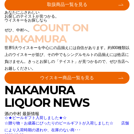
取扱商品一覧を見る
あなたにふさわしい
お探しのテイストが見つかる。
ウイスキーをお探しなら
COUNT ON
ぜひ、中村へ。
NAKAMURA
世界5大ウイスキーを中心にの品揃えには自信があります。約800種類以
上のウイスキーが並び、その中でもシングルモルトの品揃えには他店に
負けません。きっとお探しの「テイスト」が見つかるので、ぜひ当店へ
お越しください。
ウイスキー商品一覧を見る
NAKAMURA
LIQUOR NEWS
酒の中村 最新情報
☆★ビールギフト入荷しました★☆
☆贈り物・お歳暮にぴったりのビールギフトが入荷しました☆ 店舗
により入荷時期の遅れや、在庫のない商･･･