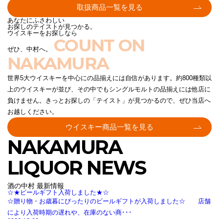
取扱商品一覧を見る
あなたにふさわしい
お探しのテイストが見つかる。
ウイスキーをお探しなら
COUNT ON
ぜひ、中村へ。
NAKAMURA
世界5大ウイスキーを中心にの品揃えには自信があります。約800種類以
上のウイスキーが並び、その中でもシングルモルトの品揃えには他店に
負けません。きっとお探しの「テイスト」が見つかるので、ぜひ当店へ
お越しください。
ウイスキー商品一覧を見る
NAKAMURA
LIQUOR NEWS
酒の中村 最新情報
☆★ビールギフト入荷しました★☆
☆贈り物・お歳暮にぴったりのビールギフトが入荷しました☆ 店舗
により入荷時期の遅れや、在庫のない商･･･