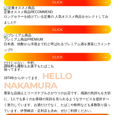
CLICK
定番オススメ商品
RECOMMEND
ロングセラーを続けている定番の 人気オススメ商品をセレクトしてみ
ました!!
CLICK
プレミアム商品
PREMIUM
日本酒、焼酎から洋酒まで幻と呼ばれるプレミアム酒を豊富にラインナ
ップ!!
CLICK
だけじゃない、中村。
調味料も麺類もお菓子もたばこも
揃ってます。
HELLO
1874年からやってます。
NAKAMURA
豊富な品揃えとリーズナブルさがウリのお店です。感謝の気持ちを大切
に、1人でも多くのお客様の笑顔を見られるようなサービスを提供すべ
く努力しています。お酒だけでなく、たばこや飲料なども多数取り扱っ
ています。伊勢崎店・足利店も含め、ぜひご利用ください。