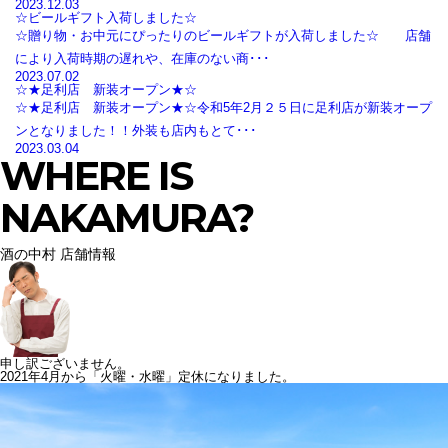
2023.12.03
☆ビールギフト入荷しました☆
☆贈り物・お中元にぴったりのビールギフトが入荷しました☆ 店舗
により入荷時期の遅れや、在庫のない商･･･
2023.07.02
☆★足利店 新装オープン★☆
☆★足利店 新装オープン★☆令和5年2月２５日に足利店が新装オープ
ンとなりました！！外装も店内もとて･･･
2023.03.04
WHERE IS
NAKAMURA?
酒の中村 店舗情報
申し訳ございません。
2021年4月から「火曜・水曜」定休になりました。