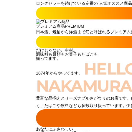
ロングセラーを続けている定番の 人気オススメ商品
プレミアム商品
PREMIUM
日本酒、焼酎から洋酒まで幻と呼ばれるプレミアム酒
だけじゃない、中村。
調味料も麺類もお菓子もたばこも
揃ってます。
HELL
1874年からやってます。
NAKAMURA
豊富な品揃えとリーズナブルさがウリのお店です。
く、たばこや飲料なども多数取り扱っています。伊
あなたにふさわしい