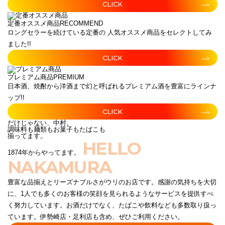
CLICK
定番オススメ商品
RECOMMEND
ロングセラーを続けている定番の 人気オススメ商品をセレクトしてみ
ました!!
CLICK
プレミアム商品
PREMIUM
日本酒、焼酎から洋酒まで幻と呼ばれるプレミアム酒を豊富にラインナ
ップ!!
CLICK
だけじゃない、中村。
調味料も麺類もお菓子もたばこも
揃ってます。
HELLO
1874年からやってます。
NAKAMURA
豊富な品揃えとリーズナブルさがウリのお店です。感謝の気持ちを大切
に、1人でも多くのお客様の笑顔を見られるようなサービスを提供すべ
く努力しています。お酒だけでなく、たばこや飲料なども多数取り扱っ
ています。伊勢崎店・足利店も含め、ぜひご利用ください。