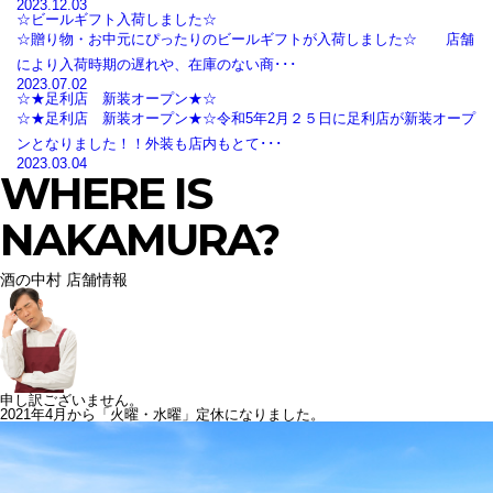
2023.12.03
☆ビールギフト入荷しました☆
☆贈り物・お中元にぴったりのビールギフトが入荷しました☆ 店舗
により入荷時期の遅れや、在庫のない商･･･
2023.07.02
☆★足利店 新装オープン★☆
☆★足利店 新装オープン★☆令和5年2月２５日に足利店が新装オープ
ンとなりました！！外装も店内もとて･･･
2023.03.04
WHERE IS
NAKAMURA?
酒の中村 店舗情報
申し訳ございません。
2021年4月から「火曜・水曜」定休になりました。