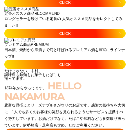
CLICK
定番オススメ商品
RECOMMEND
ロングセラーを続けている定番の 人気オススメ商品をセレクトしてみ
ました!!
CLICK
プレミアム商品
PREMIUM
日本酒、焼酎から洋酒まで幻と呼ばれるプレミアム酒を豊富にラインナ
ップ!!
CLICK
だけじゃない、中村。
調味料も麺類もお菓子もたばこも
揃ってます。
HELLO
1874年からやってます。
NAKAMURA
豊富な品揃えとリーズナブルさがウリのお店です。感謝の気持ちを大切
に、1人でも多くのお客様の笑顔を見られるようなサービスを提供すべ
く努力しています。お酒だけでなく、たばこや飲料なども多数取り扱っ
ています。伊勢崎店・足利店も含め、ぜひご利用ください。