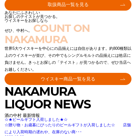
取扱商品一覧を見る
あなたにふさわしい
お探しのテイストが見つかる。
ウイスキーをお探しなら
COUNT ON
ぜひ、中村へ。
NAKAMURA
世界5大ウイスキーを中心にの品揃えには自信があります。約800種類以
上のウイスキーが並び、その中でもシングルモルトの品揃えには他店に
負けません。きっとお探しの「テイスト」が見つかるので、ぜひ当店へ
お越しください。
ウイスキー商品一覧を見る
NAKAMURA
LIQUOR NEWS
酒の中村 最新情報
☆★ビールギフト入荷しました★☆
☆贈り物・お歳暮にぴったりのビールギフトが入荷しました☆ 店舗
により入荷時期の遅れや、在庫のない商･･･