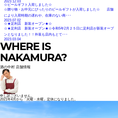
2023.12.03
☆ビールギフト入荷しました☆
☆贈り物・お中元にぴったりのビールギフトが入荷しました☆ 店舗
により入荷時期の遅れや、在庫のない商･･･
2023.07.02
☆★足利店 新装オープン★☆
☆★足利店 新装オープン★☆令和5年2月２５日に足利店が新装オープ
ンとなりました！！外装も店内もとて･･･
2023.03.04
WHERE IS
NAKAMURA?
酒の中村 店舗情報
申し訳ございません。
2021年4月から「火曜・水曜」定休になりました。