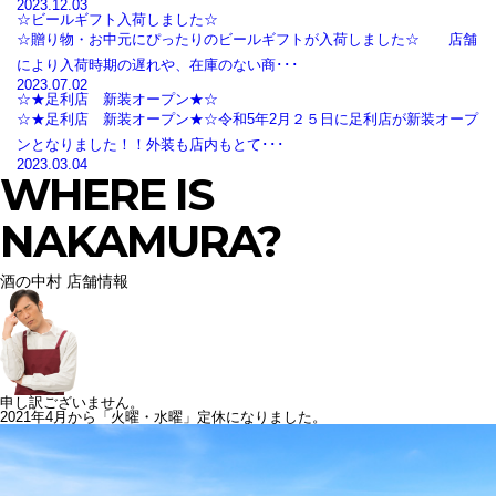
2023.12.03
☆ビールギフト入荷しました☆
☆贈り物・お中元にぴったりのビールギフトが入荷しました☆ 店舗
により入荷時期の遅れや、在庫のない商･･･
2023.07.02
☆★足利店 新装オープン★☆
☆★足利店 新装オープン★☆令和5年2月２５日に足利店が新装オープ
ンとなりました！！外装も店内もとて･･･
2023.03.04
WHERE IS
NAKAMURA?
酒の中村 店舗情報
申し訳ございません。
2021年4月から「火曜・水曜」定休になりました。