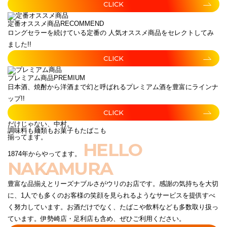
CLICK
定番オススメ商品
RECOMMEND
ロングセラーを続けている定番の 人気オススメ商品をセレクトしてみ
ました!!
CLICK
プレミアム商品
PREMIUM
日本酒、焼酎から洋酒まで幻と呼ばれるプレミアム酒を豊富にラインナ
ップ!!
CLICK
だけじゃない、中村。
調味料も麺類もお菓子もたばこも
揃ってます。
HELLO
1874年からやってます。
NAKAMURA
豊富な品揃えとリーズナブルさがウリのお店です。感謝の気持ちを大切
に、1人でも多くのお客様の笑顔を見られるようなサービスを提供すべ
く努力しています。お酒だけでなく、たばこや飲料なども多数取り扱っ
ています。伊勢崎店・足利店も含め、ぜひご利用ください。