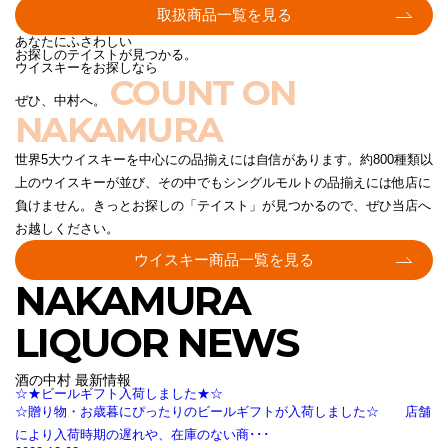
取扱商品一覧を見る
あなたにふさわしい
お探しのテイストが見つかる。
ウイスキーをお探しなら
COUNT ON
ぜひ、中村へ。
NAKAMURA
世界5大ウイスキーを中心にの品揃えには自信があります。約800種類以
上のウイスキーが並び、その中でもシングルモルトの品揃えには他店に
負けません。きっとお探しの「テイスト」が見つかるので、ぜひ当店へ
お越しください。
ウイスキー商品一覧を見る
NAKAMURA
LIQUOR NEWS
酒の中村 最新情報
☆★ビールギフト入荷しました★☆
☆贈り物・お歳暮にぴったりのビールギフトが入荷しました☆ 店舗
により入荷時期の遅れや、在庫のない商･･･