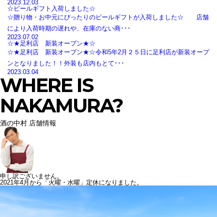
2023.12.03
☆ビールギフト入荷しました☆
☆贈り物・お中元にぴったりのビールギフトが入荷しました☆ 店舗
により入荷時期の遅れや、在庫のない商･･･
2023.07.02
☆★足利店 新装オープン★☆
☆★足利店 新装オープン★☆令和5年2月２５日に足利店が新装オープ
ンとなりました！！外装も店内もとて･･･
2023.03.04
WHERE IS
NAKAMURA?
酒の中村 店舗情報
申し訳ございません。
2021年4月から「火曜・水曜」定休になりました。