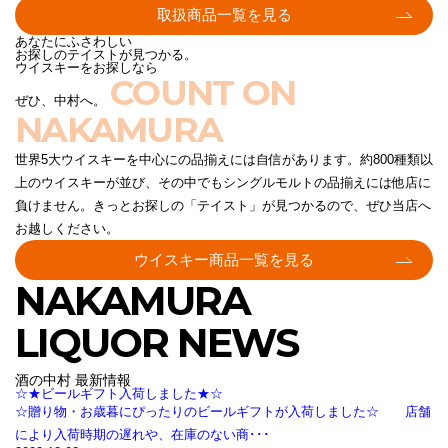
取扱商品一覧を見る
あなたにふさわしい
お探しのテイストが見つかる。
ウイスキーをお探しなら
COUNT ON
ぜひ、中村へ。
NAKAMURA
世界5大ウイスキーを中心にの品揃えには自信があります。約800種類以
上のウイスキーが並び、その中でもシングルモルトの品揃えには他店に
負けません。きっとお探しの「テイスト」が見つかるので、ぜひ当店へ
お越しください。
ウイスキー商品一覧を見る
NAKAMURA
LIQUOR NEWS
酒の中村 最新情報
☆★ビールギフト入荷しました★☆
☆贈り物・お歳暮にぴったりのビールギフトが入荷しました☆ 店舗
により入荷時期の遅れや、在庫のない商･･･