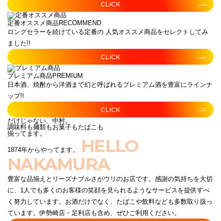
CLICK
定番オススメ商品
RECOMMEND
ロングセラーを続けている定番の 人気オススメ商品をセレクトしてみ
ました!!
CLICK
プレミアム商品
PREMIUM
日本酒、焼酎から洋酒まで幻と呼ばれるプレミアム酒を豊富にラインナ
ップ!!
CLICK
だけじゃない、中村。
調味料も麺類もお菓子もたばこも
揃ってます。
HELLO
1874年からやってます。
NAKAMURA
豊富な品揃えとリーズナブルさがウリのお店です。感謝の気持ちを大切
に、1人でも多くのお客様の笑顔を見られるようなサービスを提供すべ
く努力しています。お酒だけでなく、たばこや飲料なども多数取り扱っ
ています。伊勢崎店・足利店も含め、ぜひご利用ください。