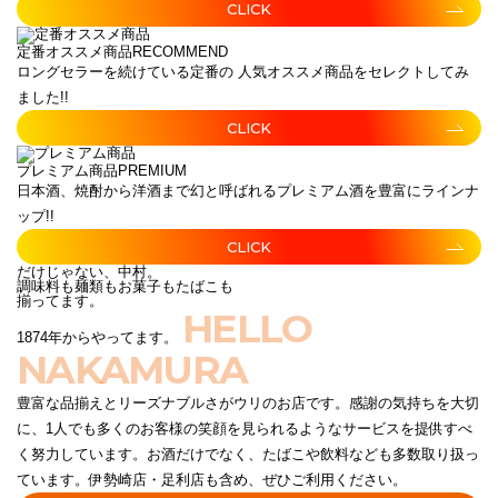
CLICK
定番オススメ商品
RECOMMEND
ロングセラーを続けている定番の 人気オススメ商品をセレクトしてみ
ました!!
CLICK
プレミアム商品
PREMIUM
日本酒、焼酎から洋酒まで幻と呼ばれるプレミアム酒を豊富にラインナ
ップ!!
CLICK
だけじゃない、中村。
調味料も麺類もお菓子もたばこも
揃ってます。
HELLO
1874年からやってます。
NAKAMURA
豊富な品揃えとリーズナブルさがウリのお店です。感謝の気持ちを大切
に、1人でも多くのお客様の笑顔を見られるようなサービスを提供すべ
く努力しています。お酒だけでなく、たばこや飲料なども多数取り扱っ
ています。伊勢崎店・足利店も含め、ぜひご利用ください。