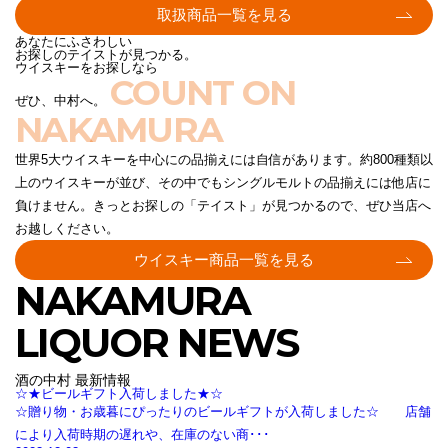
取扱商品一覧を見る
あなたにふさわしい
お探しのテイストが見つかる。
ウイスキーをお探しなら
COUNT ON
ぜひ、中村へ。
NAKAMURA
世界5大ウイスキーを中心にの品揃えには自信があります。約800種類以
上のウイスキーが並び、その中でもシングルモルトの品揃えには他店に
負けません。きっとお探しの「テイスト」が見つかるので、ぜひ当店へ
お越しください。
ウイスキー商品一覧を見る
NAKAMURA
LIQUOR NEWS
酒の中村 最新情報
☆★ビールギフト入荷しました★☆
☆贈り物・お歳暮にぴったりのビールギフトが入荷しました☆ 店舗
により入荷時期の遅れや、在庫のない商･･･