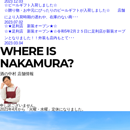
2023.12.03
☆ビールギフト入荷しました☆
☆贈り物・お中元にぴったりのビールギフトが入荷しました☆ 店舗
により入荷時期の遅れや、在庫のない商･･･
2023.07.02
☆★足利店 新装オープン★☆
☆★足利店 新装オープン★☆令和5年2月２５日に足利店が新装オープ
ンとなりました！！外装も店内もとて･･･
2023.03.04
WHERE IS
NAKAMURA?
酒の中村 店舗情報
申し訳ございません。
2021年4月から「火曜・水曜」定休になりました。