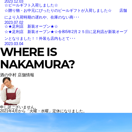
2023.12.03
☆ビールギフト入荷しました☆
☆贈り物・お中元にぴったりのビールギフトが入荷しました☆ 店舗
により入荷時期の遅れや、在庫のない商･･･
2023.07.02
☆★足利店 新装オープン★☆
☆★足利店 新装オープン★☆令和5年2月２５日に足利店が新装オープ
ンとなりました！！外装も店内もとて･･･
2023.03.04
WHERE IS
NAKAMURA?
酒の中村 店舗情報
申し訳ございません。
2021年4月から「火曜・水曜」定休になりました。