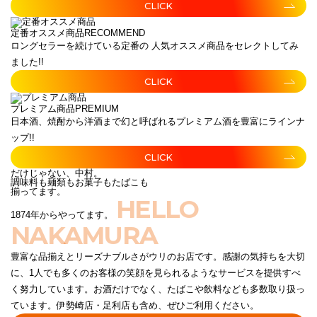
CLICK
定番オススメ商品
RECOMMEND
ロングセラーを続けている定番の 人気オススメ商品をセレクトしてみ
ました!!
CLICK
プレミアム商品
PREMIUM
日本酒、焼酎から洋酒まで幻と呼ばれるプレミアム酒を豊富にラインナ
ップ!!
CLICK
だけじゃない、中村。
調味料も麺類もお菓子もたばこも
揃ってます。
HELLO
1874年からやってます。
NAKAMURA
豊富な品揃えとリーズナブルさがウリのお店です。感謝の気持ちを大切
に、1人でも多くのお客様の笑顔を見られるようなサービスを提供すべ
く努力しています。お酒だけでなく、たばこや飲料なども多数取り扱っ
ています。伊勢崎店・足利店も含め、ぜひご利用ください。