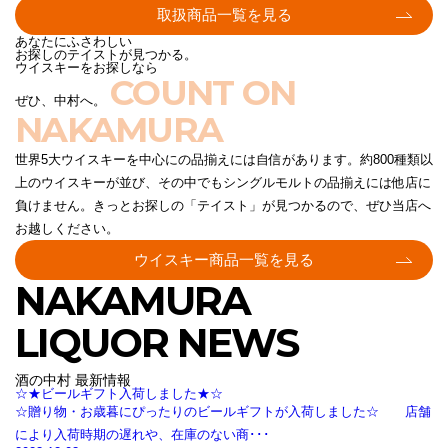
取扱商品一覧を見る
あなたにふさわしい
お探しのテイストが見つかる。
ウイスキーをお探しなら
COUNT ON
ぜひ、中村へ。
NAKAMURA
世界5大ウイスキーを中心にの品揃えには自信があります。約800種類以
上のウイスキーが並び、その中でもシングルモルトの品揃えには他店に
負けません。きっとお探しの「テイスト」が見つかるので、ぜひ当店へ
お越しください。
ウイスキー商品一覧を見る
NAKAMURA
LIQUOR NEWS
酒の中村 最新情報
☆★ビールギフト入荷しました★☆
☆贈り物・お歳暮にぴったりのビールギフトが入荷しました☆ 店舗
により入荷時期の遅れや、在庫のない商･･･