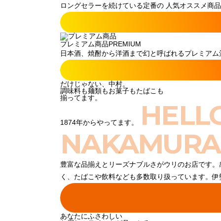
ロングセラーを続けている定番の 人気オススメ商品
プレミアム商品
PREMIUM
日本酒、焼酎から洋酒まで幻と呼ばれるプレミアム酒
だけじゃない、中村。
調味料も麺類もお菓子もたばこも
揃ってます。
HELL
1874年からやってます。
NAKAMURA
豊富な品揃えとリーズナブルさがウリのお店です。
く、たばこや飲料なども多数取り扱っています。伊
あなたにふさわしい