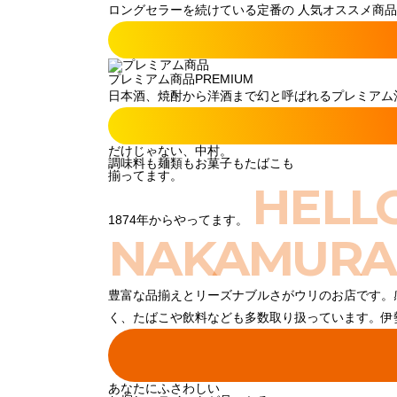
ロングセラーを続けている定番の 人気オススメ商品
プレミアム商品
PREMIUM
日本酒、焼酎から洋酒まで幻と呼ばれるプレミアム酒
だけじゃない、中村。
調味料も麺類もお菓子もたばこも
揃ってます。
HELL
1874年からやってます。
NAKAMURA
豊富な品揃えとリーズナブルさがウリのお店です。
く、たばこや飲料なども多数取り扱っています。伊
あなたにふさわしい