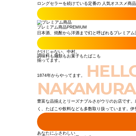
ロングセラーを続けている定番の 人気オススメ商品
プレミアム商品
PREMIUM
日本酒、焼酎から洋酒まで幻と呼ばれるプレミアム酒
だけじゃない、中村。
調味料も麺類もお菓子もたばこも
揃ってます。
HELL
1874年からやってます。
NAKAMURA
豊富な品揃えとリーズナブルさがウリのお店です。
く、たばこや飲料なども多数取り扱っています。伊
あなたにふさわしい