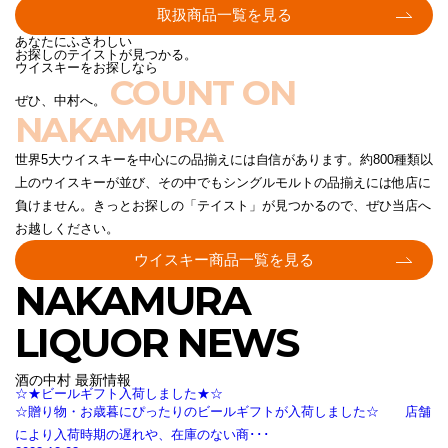
取扱商品一覧を見る
あなたにふさわしい
お探しのテイストが見つかる。
ウイスキーをお探しなら
COUNT ON
ぜひ、中村へ。
NAKAMURA
世界5大ウイスキーを中心にの品揃えには自信があります。約800種類以
上のウイスキーが並び、その中でもシングルモルトの品揃えには他店に
負けません。きっとお探しの「テイスト」が見つかるので、ぜひ当店へ
お越しください。
ウイスキー商品一覧を見る
NAKAMURA
LIQUOR NEWS
酒の中村 最新情報
☆★ビールギフト入荷しました★☆
☆贈り物・お歳暮にぴったりのビールギフトが入荷しました☆ 店舗
により入荷時期の遅れや、在庫のない商･･･