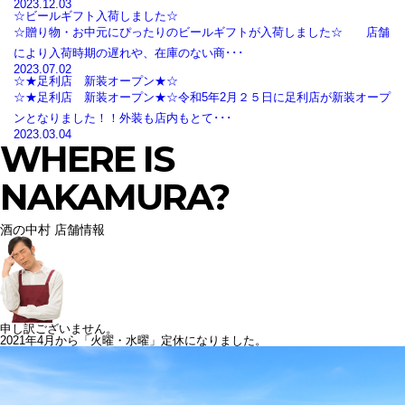
2023.12.03
☆ビールギフト入荷しました☆
☆贈り物・お中元にぴったりのビールギフトが入荷しました☆ 店舗
により入荷時期の遅れや、在庫のない商･･･
2023.07.02
☆★足利店 新装オープン★☆
☆★足利店 新装オープン★☆令和5年2月２５日に足利店が新装オープ
ンとなりました！！外装も店内もとて･･･
2023.03.04
WHERE IS
NAKAMURA?
酒の中村 店舗情報
申し訳ございません。
2021年4月から「火曜・水曜」定休になりました。