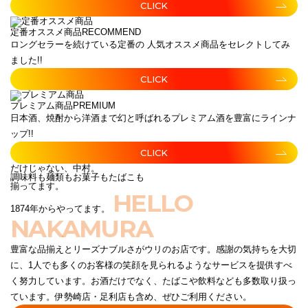
CLICK
定番オススメ商品
RECOMMEND
ロングセラーを続けている定番の 人気オススメ商品をセレクトしてみ
ました!!
CLICK
プレミアム商品
PREMIUM
日本酒、焼酎から洋酒まで幻と呼ばれるプレミアム酒を豊富にラインナ
ップ!!
CLICK
だけじゃない、中村。
調味料も麺類もお菓子もたばこも
揃ってます。
HELLO
1874年からやってます。
NAKAMURA
豊富な品揃えとリーズナブルさがウリのお店です。感謝の気持ちを大切
に、1人でも多くのお客様の笑顔を見られるようなサービスを提供すべ
く努力しています。お酒だけでなく、たばこや飲料なども多数取り扱っ
ています。伊勢崎店・足利店も含め、ぜひご利用ください。