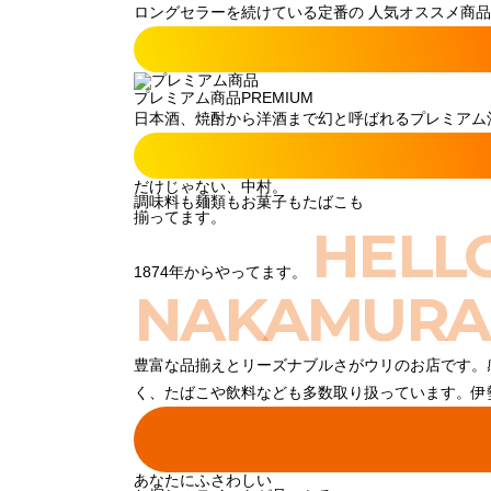
ロングセラーを続けている定番の 人気オススメ商品
プレミアム商品
PREMIUM
日本酒、焼酎から洋酒まで幻と呼ばれるプレミアム酒
だけじゃない、中村。
調味料も麺類もお菓子もたばこも
揃ってます。
HELL
1874年からやってます。
NAKAMURA
豊富な品揃えとリーズナブルさがウリのお店です。
く、たばこや飲料なども多数取り扱っています。伊
あなたにふさわしい