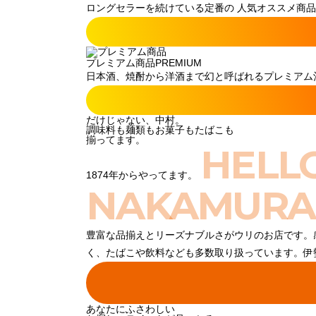
ロングセラーを続けている定番の 人気オススメ商品
プレミアム商品
PREMIUM
日本酒、焼酎から洋酒まで幻と呼ばれるプレミアム酒
だけじゃない、中村。
調味料も麺類もお菓子もたばこも
揃ってます。
HELL
1874年からやってます。
NAKAMURA
豊富な品揃えとリーズナブルさがウリのお店です。
く、たばこや飲料なども多数取り扱っています。伊
あなたにふさわしい