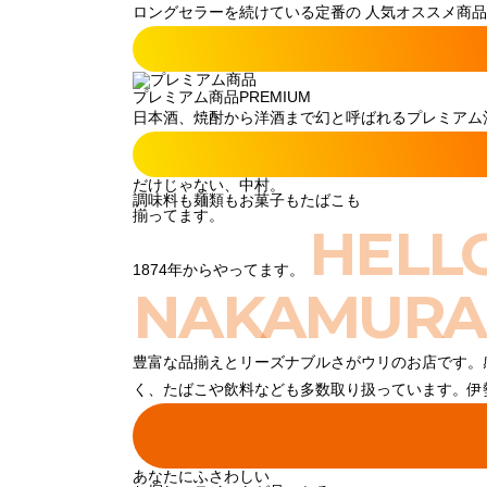
ロングセラーを続けている定番の 人気オススメ商品
プレミアム商品
PREMIUM
日本酒、焼酎から洋酒まで幻と呼ばれるプレミアム酒
だけじゃない、中村。
調味料も麺類もお菓子もたばこも
揃ってます。
HELL
1874年からやってます。
NAKAMURA
豊富な品揃えとリーズナブルさがウリのお店です。
く、たばこや飲料なども多数取り扱っています。伊
あなたにふさわしい