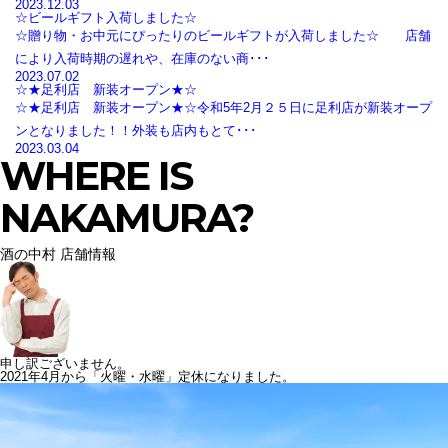
2023.12.03
☆ビールギフト入荷しました☆
☆贈り物・お中元にぴったりのビールギフトが入荷しました☆ 店舗
により入荷時期の遅れや、在庫のない商･･･
2023.07.02
☆★足利店 新装オープン★☆
☆★足利店 新装オープン★☆令和5年2月２５日に足利店が新装オープ
ンとなりました！！外装も店内もとて･･･
2023.03.04
WHERE IS
NAKAMURA?
酒の中村 店舗情報
申し訳ございません。
2021年4月から「火曜・水曜」定休になりました。