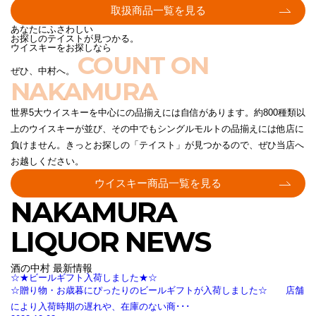
取扱商品一覧を見る
あなたにふさわしい
お探しのテイストが見つかる。
ウイスキーをお探しなら
COUNT ON
ぜひ、中村へ。
NAKAMURA
世界5大ウイスキーを中心にの品揃えには自信があります。約800種類以
上のウイスキーが並び、その中でもシングルモルトの品揃えには他店に
負けません。きっとお探しの「テイスト」が見つかるので、ぜひ当店へ
お越しください。
ウイスキー商品一覧を見る
NAKAMURA
LIQUOR NEWS
酒の中村 最新情報
☆★ビールギフト入荷しました★☆
☆贈り物・お歳暮にぴったりのビールギフトが入荷しました☆ 店舗
により入荷時期の遅れや、在庫のない商･･･