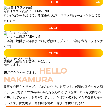
CLICK
定番オススメ商品
RECOMMEND
ロングセラーを続けている定番の 人気オススメ商品をセレクトしてみ
ました!!
CLICK
プレミアム商品
PREMIUM
日本酒、焼酎から洋酒まで幻と呼ばれるプレミアム酒を豊富にラインナ
ップ!!
CLICK
だけじゃない、中村。
調味料も麺類もお菓子もたばこも
揃ってます。
HELLO
1874年からやってます。
NAKAMURA
豊富な品揃えとリーズナブルさがウリのお店です。感謝の気持ちを大切
に、1人でも多くのお客様の笑顔を見られるようなサービスを提供すべ
く努力しています。お酒だけでなく、たばこや飲料なども多数取り扱っ
ています。伊勢崎店・足利店も含め、ぜひご利用ください。