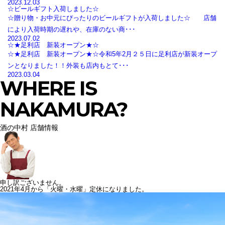
2023.12.03
☆ビールギフト入荷しました☆
☆贈り物・お中元にぴったりのビールギフトが入荷しました☆ 店舗
により入荷時期の遅れや、在庫のない商･･･
2023.07.02
☆★足利店 新装オープン★☆
☆★足利店 新装オープン★☆令和5年2月２５日に足利店が新装オープ
ンとなりました！！外装も店内もとて･･･
2023.03.04
WHERE IS
NAKAMURA?
酒の中村 店舗情報
申し訳ございません。
2021年4月から「火曜・水曜」定休になりました。