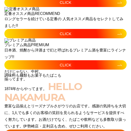
CLICK
定番オススメ商品
RECOMMEND
ロングセラーを続けている定番の 人気オススメ商品をセレクトしてみ
ました!!
CLICK
プレミアム商品
PREMIUM
日本酒、焼酎から洋酒まで幻と呼ばれるプレミアム酒を豊富にラインナ
ップ!!
CLICK
だけじゃない、中村。
調味料も麺類もお菓子もたばこも
揃ってます。
HELLO
1874年からやってます。
NAKAMURA
豊富な品揃えとリーズナブルさがウリのお店です。感謝の気持ちを大切
に、1人でも多くのお客様の笑顔を見られるようなサービスを提供すべ
く努力しています。お酒だけでなく、たばこや飲料なども多数取り扱っ
ています。伊勢崎店・足利店も含め、ぜひご利用ください。