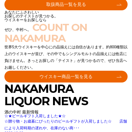
取扱商品一覧を見る
あなたにふさわしい
お探しのテイストが見つかる。
ウイスキーをお探しなら
COUNT ON
ぜひ、中村へ。
NAKAMURA
世界5大ウイスキーを中心にの品揃えには自信があります。約800種類以
上のウイスキーが並び、その中でもシングルモルトの品揃えには他店に
負けません。きっとお探しの「テイスト」が見つかるので、ぜひ当店へ
お越しください。
ウイスキー商品一覧を見る
NAKAMURA
LIQUOR NEWS
酒の中村 最新情報
☆★ビールギフト入荷しました★☆
☆贈り物・お歳暮にぴったりのビールギフトが入荷しました☆ 店舗
により入荷時期の遅れや、在庫のない商･･･