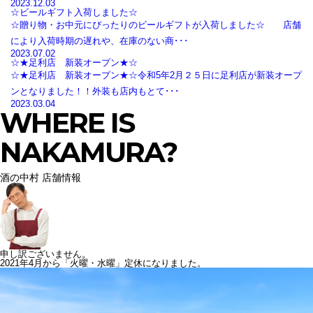
2023.12.03
☆ビールギフト入荷しました☆
☆贈り物・お中元にぴったりのビールギフトが入荷しました☆ 店舗
により入荷時期の遅れや、在庫のない商･･･
2023.07.02
☆★足利店 新装オープン★☆
☆★足利店 新装オープン★☆令和5年2月２５日に足利店が新装オープ
ンとなりました！！外装も店内もとて･･･
2023.03.04
WHERE IS
NAKAMURA?
酒の中村 店舗情報
申し訳ございません。
2021年4月から「火曜・水曜」定休になりました。