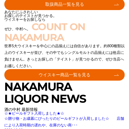
取扱商品一覧を見る
あなたにふさわしい
お探しのテイストが見つかる。
ウイスキーをお探しなら
COUNT ON
ぜひ、中村へ。
NAKAMURA
世界5大ウイスキーを中心にの品揃えには自信があります。約800種類以
上のウイスキーが並び、その中でもシングルモルトの品揃えには他店に
負けません。きっとお探しの「テイスト」が見つかるので、ぜひ当店へ
お越しください。
ウイスキー商品一覧を見る
NAKAMURA
LIQUOR NEWS
酒の中村 最新情報
☆★ビールギフト入荷しました★☆
☆贈り物・お歳暮にぴったりのビールギフトが入荷しました☆ 店舗
により入荷時期の遅れや、在庫のない商･･･