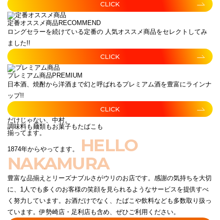
CLICK
定番オススメ商品
RECOMMEND
ロングセラーを続けている定番の 人気オススメ商品をセレクトしてみ
ました!!
CLICK
プレミアム商品
PREMIUM
日本酒、焼酎から洋酒まで幻と呼ばれるプレミアム酒を豊富にラインナ
ップ!!
CLICK
だけじゃない、中村。
調味料も麺類もお菓子もたばこも
揃ってます。
HELLO
1874年からやってます。
NAKAMURA
豊富な品揃えとリーズナブルさがウリのお店です。感謝の気持ちを大切
に、1人でも多くのお客様の笑顔を見られるようなサービスを提供すべ
く努力しています。お酒だけでなく、たばこや飲料なども多数取り扱っ
ています。伊勢崎店・足利店も含め、ぜひご利用ください。