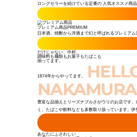
ロングセラーを続けている定番の 人気オススメ商品
プレミアム商品
PREMIUM
日本酒、焼酎から洋酒まで幻と呼ばれるプレミアム酒
だけじゃない、中村。
調味料も麺類もお菓子もたばこも
揃ってます。
HELL
1874年からやってます。
NAKAMURA
豊富な品揃えとリーズナブルさがウリのお店です。
く、たばこや飲料なども多数取り扱っています。伊
あなたにふさわしい