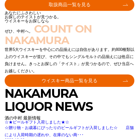
取扱商品一覧を見る
あなたにふさわしい
お探しのテイストが見つかる。
ウイスキーをお探しなら
COUNT ON
ぜひ、中村へ。
NAKAMURA
世界5大ウイスキーを中心にの品揃えには自信があります。約800種類以
上のウイスキーが並び、その中でもシングルモルトの品揃えには他店に
負けません。きっとお探しの「テイスト」が見つかるので、ぜひ当店へ
お越しください。
ウイスキー商品一覧を見る
NAKAMURA
LIQUOR NEWS
酒の中村 最新情報
☆★ビールギフト入荷しました★☆
☆贈り物・お歳暮にぴったりのビールギフトが入荷しました☆ 店舗
により入荷時期の遅れや、在庫のない商･･･