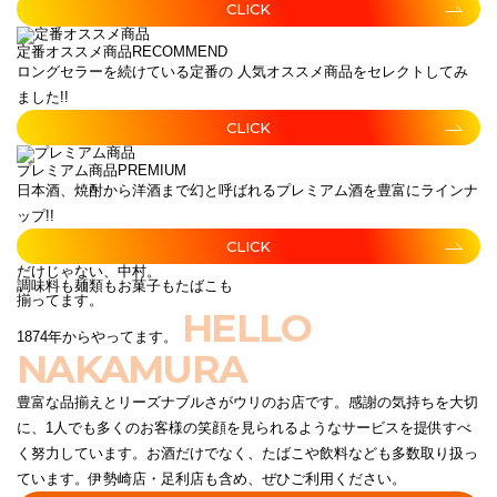
CLICK
定番オススメ商品
RECOMMEND
ロングセラーを続けている定番の 人気オススメ商品をセレクトしてみ
ました!!
CLICK
プレミアム商品
PREMIUM
日本酒、焼酎から洋酒まで幻と呼ばれるプレミアム酒を豊富にラインナ
ップ!!
CLICK
だけじゃない、中村。
調味料も麺類もお菓子もたばこも
揃ってます。
HELLO
1874年からやってます。
NAKAMURA
豊富な品揃えとリーズナブルさがウリのお店です。感謝の気持ちを大切
に、1人でも多くのお客様の笑顔を見られるようなサービスを提供すべ
く努力しています。お酒だけでなく、たばこや飲料なども多数取り扱っ
ています。伊勢崎店・足利店も含め、ぜひご利用ください。