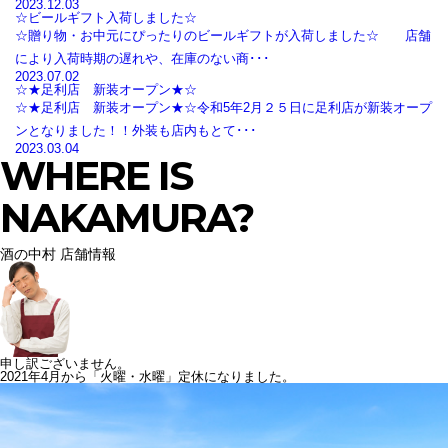
2023.12.03
☆ビールギフト入荷しました☆
☆贈り物・お中元にぴったりのビールギフトが入荷しました☆ 店舗
により入荷時期の遅れや、在庫のない商･･･
2023.07.02
☆★足利店 新装オープン★☆
☆★足利店 新装オープン★☆令和5年2月２５日に足利店が新装オープ
ンとなりました！！外装も店内もとて･･･
2023.03.04
WHERE IS
NAKAMURA?
酒の中村 店舗情報
申し訳ございません。
2021年4月から「火曜・水曜」定休になりました。