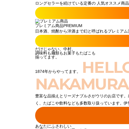
ロングセラーを続けている定番の 人気オススメ商品
プレミアム商品
PREMIUM
日本酒、焼酎から洋酒まで幻と呼ばれるプレミアム酒
だけじゃない、中村。
調味料も麺類もお菓子もたばこも
揃ってます。
HELL
1874年からやってます。
NAKAMURA
豊富な品揃えとリーズナブルさがウリのお店です。
く、たばこや飲料なども多数取り扱っています。伊
あなたにふさわしい