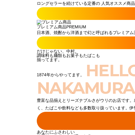
ロングセラーを続けている定番の 人気オススメ商品
プレミアム商品
PREMIUM
日本酒、焼酎から洋酒まで幻と呼ばれるプレミアム酒
だけじゃない、中村。
調味料も麺類もお菓子もたばこも
揃ってます。
HELL
1874年からやってます。
NAKAMURA
豊富な品揃えとリーズナブルさがウリのお店です。
く、たばこや飲料なども多数取り扱っています。伊
あなたにふさわしい