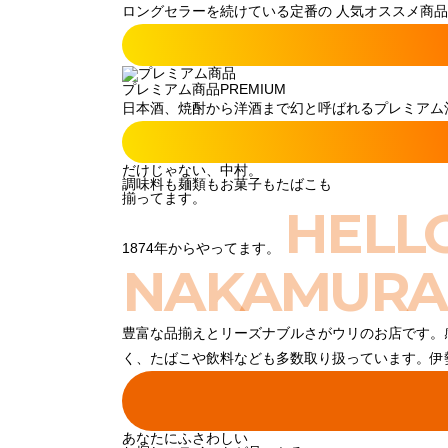
ロングセラーを続けている定番の 人気オススメ商品
プレミアム商品
PREMIUM
日本酒、焼酎から洋酒まで幻と呼ばれるプレミアム酒
だけじゃない、中村。
調味料も麺類もお菓子もたばこも
揃ってます。
HELL
1874年からやってます。
NAKAMURA
豊富な品揃えとリーズナブルさがウリのお店です。
く、たばこや飲料なども多数取り扱っています。伊
あなたにふさわしい