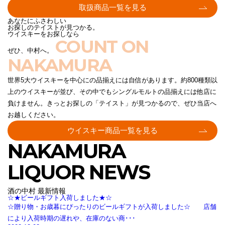
取扱商品一覧を見る
あなたにふさわしい
お探しのテイストが見つかる。
ウイスキーをお探しなら
COUNT ON
ぜひ、中村へ。
NAKAMURA
世界5大ウイスキーを中心にの品揃えには自信があります。約800種類以
上のウイスキーが並び、その中でもシングルモルトの品揃えには他店に
負けません。きっとお探しの「テイスト」が見つかるので、ぜひ当店へ
お越しください。
ウイスキー商品一覧を見る
NAKAMURA
LIQUOR NEWS
酒の中村 最新情報
☆★ビールギフト入荷しました★☆
☆贈り物・お歳暮にぴったりのビールギフトが入荷しました☆ 店舗
により入荷時期の遅れや、在庫のない商･･･