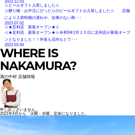
2023.12.03
☆ビールギフト入荷しました☆
☆贈り物・お中元にぴったりのビールギフトが入荷しました☆ 店舗
により入荷時期の遅れや、在庫のない商･･･
2023.07.02
☆★足利店 新装オープン★☆
☆★足利店 新装オープン★☆令和5年2月２５日に足利店が新装オープ
ンとなりました！！外装も店内もとて･･･
2023.03.04
WHERE IS
NAKAMURA?
酒の中村 店舗情報
申し訳ございません。
2021年4月から「火曜・水曜」定休になりました。