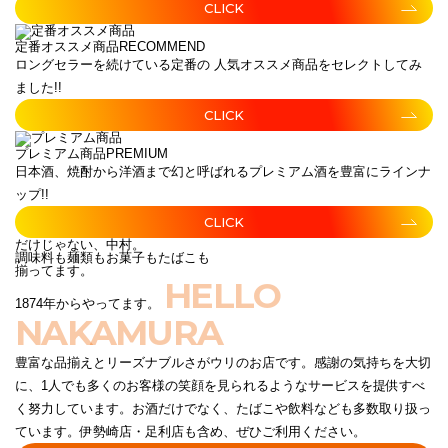
CLICK
定番オススメ商品
RECOMMEND
ロングセラーを続けている定番の 人気オススメ商品をセレクトしてみ
ました!!
CLICK
プレミアム商品
PREMIUM
日本酒、焼酎から洋酒まで幻と呼ばれるプレミアム酒を豊富にラインナ
ップ!!
CLICK
だけじゃない、中村。
調味料も麺類もお菓子もたばこも
揃ってます。
HELLO
1874年からやってます。
NAKAMURA
豊富な品揃えとリーズナブルさがウリのお店です。感謝の気持ちを大切
に、1人でも多くのお客様の笑顔を見られるようなサービスを提供すべ
く努力しています。お酒だけでなく、たばこや飲料なども多数取り扱っ
ています。伊勢崎店・足利店も含め、ぜひご利用ください。