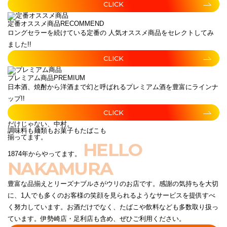
CLICK
定番オススメ商品
RECOMMEND
ロングセラーを続けている定番の 人気オススメ商品をセレクトしてみ
ました!!
CLICK
プレミアム商品
PREMIUM
日本酒、焼酎から洋酒まで幻と呼ばれるプレミアム酒を豊富にラインナ
ップ!!
CLICK
だけじゃない、中村。
調味料も麺類もお菓子もたばこも
揃ってます。
HELLO
1874年からやってます。
NAKAMURA
豊富な品揃えとリーズナブルさがウリのお店です。感謝の気持ちを大切
に、1人でも多くのお客様の笑顔を見られるようなサービスを提供すべ
く努力しています。お酒だけでなく、たばこや飲料なども多数取り扱っ
ています。伊勢崎店・足利店も含め、ぜひご利用ください。