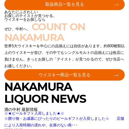
取扱商品一覧を見る
あなたにふさわしい
お探しのテイストが見つかる。
ウイスキーをお探しなら
COUNT ON
ぜひ、中村へ。
NAKAMURA
世界5大ウイスキーを中心にの品揃えには自信があります。約800種類以
上のウイスキーが並び、その中でもシングルモルトの品揃えには他店に
負けません。きっとお探しの「テイスト」が見つかるので、ぜひ当店へ
お越しください。
ウイスキー商品一覧を見る
NAKAMURA
LIQUOR NEWS
酒の中村 最新情報
☆★ビールギフト入荷しました★☆
☆贈り物・お歳暮にぴったりのビールギフトが入荷しました☆ 店舗
により入荷時期の遅れや、在庫のない商･･･