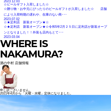
2023.12.03
☆ビールギフト入荷しました☆
☆贈り物・お中元にぴったりのビールギフトが入荷しました☆ 店舗
により入荷時期の遅れや、在庫のない商･･･
2023.07.02
☆★足利店 新装オープン★☆
☆★足利店 新装オープン★☆令和5年2月２５日に足利店が新装オープ
ンとなりました！！外装も店内もとて･･･
2023.03.04
WHERE IS
NAKAMURA?
酒の中村 店舗情報
申し訳ございません。
2021年4月から「火曜・水曜」定休になりました。