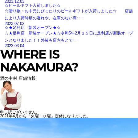
2023.12.03
☆ビールギフト入荷しました☆
☆贈り物・お中元にぴったりのビールギフトが入荷しました☆ 店舗
により入荷時期の遅れや、在庫のない商･･･
2023.07.02
☆★足利店 新装オープン★☆
☆★足利店 新装オープン★☆令和5年2月２５日に足利店が新装オープ
ンとなりました！！外装も店内もとて･･･
2023.03.04
WHERE IS
NAKAMURA?
酒の中村 店舗情報
申し訳ございません。
2021年4月から「火曜・水曜」定休になりました。