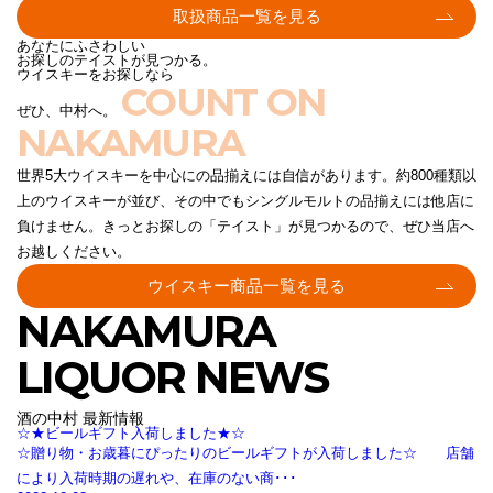
取扱商品一覧を見る
あなたにふさわしい
お探しのテイストが見つかる。
ウイスキーをお探しなら
COUNT ON
ぜひ、中村へ。
NAKAMURA
世界5大ウイスキーを中心にの品揃えには自信があります。約800種類以
上のウイスキーが並び、その中でもシングルモルトの品揃えには他店に
負けません。きっとお探しの「テイスト」が見つかるので、ぜひ当店へ
お越しください。
ウイスキー商品一覧を見る
NAKAMURA
LIQUOR NEWS
酒の中村 最新情報
☆★ビールギフト入荷しました★☆
☆贈り物・お歳暮にぴったりのビールギフトが入荷しました☆ 店舗
により入荷時期の遅れや、在庫のない商･･･