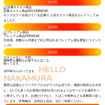
CLICK
定番オススメ商品
RECOMMEND
ロングセラーを続けている定番の 人気オススメ商品をセレクトしてみ
ました!!
CLICK
プレミアム商品
PREMIUM
日本酒、焼酎から洋酒まで幻と呼ばれるプレミアム酒を豊富にラインナ
ップ!!
CLICK
だけじゃない、中村。
調味料も麺類もお菓子もたばこも
揃ってます。
HELLO
1874年からやってます。
NAKAMURA
豊富な品揃えとリーズナブルさがウリのお店です。感謝の気持ちを大切
に、1人でも多くのお客様の笑顔を見られるようなサービスを提供すべ
く努力しています。お酒だけでなく、たばこや飲料なども多数取り扱っ
ています。伊勢崎店・足利店も含め、ぜひご利用ください。