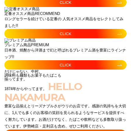
CLICK
定番オススメ商品
RECOMMEND
ロングセラーを続けている定番の 人気オススメ商品をセレクトしてみ
ました!!
CLICK
プレミアム商品
PREMIUM
日本酒、焼酎から洋酒まで幻と呼ばれるプレミアム酒を豊富にラインナ
ップ!!
CLICK
だけじゃない、中村。
調味料も麺類もお菓子もたばこも
揃ってます。
HELLO
1874年からやってます。
NAKAMURA
豊富な品揃えとリーズナブルさがウリのお店です。感謝の気持ちを大切
に、1人でも多くのお客様の笑顔を見られるようなサービスを提供すべ
く努力しています。お酒だけでなく、たばこや飲料なども多数取り扱っ
ています。伊勢崎店・足利店も含め、ぜひご利用ください。