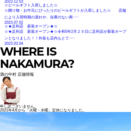
2023.12.03
☆ビールギフト入荷しました☆
☆贈り物・お中元にぴったりのビールギフトが入荷しました☆ 店舗
により入荷時期の遅れや、在庫のない商･･･
2023.07.02
☆★足利店 新装オープン★☆
☆★足利店 新装オープン★☆令和5年2月２５日に足利店が新装オープ
ンとなりました！！外装も店内もとて･･･
2023.03.04
WHERE IS
NAKAMURA?
酒の中村 店舗情報
申し訳ございません。
2021年4月から「火曜・水曜」定休になりました。