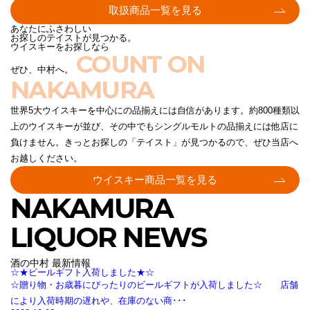
取扱商品一覧を見る
あなたにふさわしい
お探しのテイストが見つかる。
ウイスキーをお探しなら
COUNT ON
ぜひ、中村へ。
NAKAMURA
世界5大ウイスキーを中心にの品揃えには自信があります。約800種類以
上のウイスキーが並び、その中でもシングルモルトの品揃えには他店に
負けません。きっとお探しの「テイスト」が見つかるので、ぜひ当店へ
お越しください。
ウイスキー商品一覧を見る
NAKAMURA
LIQUOR NEWS
酒の中村 最新情報
☆★ビールギフト入荷しました★☆
☆贈り物・お歳暮にぴったりのビールギフトが入荷しました☆ 店舗
により入荷時期の遅れや、在庫のない商･･･