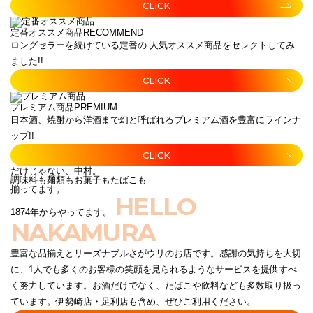
CLICK
定番オススメ商品
RECOMMEND
ロングセラーを続けている定番の 人気オススメ商品をセレクトしてみ
ました!!
CLICK
プレミアム商品
PREMIUM
日本酒、焼酎から洋酒まで幻と呼ばれるプレミアム酒を豊富にラインナ
ップ!!
CLICK
だけじゃない、中村。
調味料も麺類もお菓子もたばこも
揃ってます。
HELLO
1874年からやってます。
NAKAMURA
豊富な品揃えとリーズナブルさがウリのお店です。感謝の気持ちを大切
に、1人でも多くのお客様の笑顔を見られるようなサービスを提供すべ
く努力しています。お酒だけでなく、たばこや飲料なども多数取り扱っ
ています。伊勢崎店・足利店も含め、ぜひご利用ください。