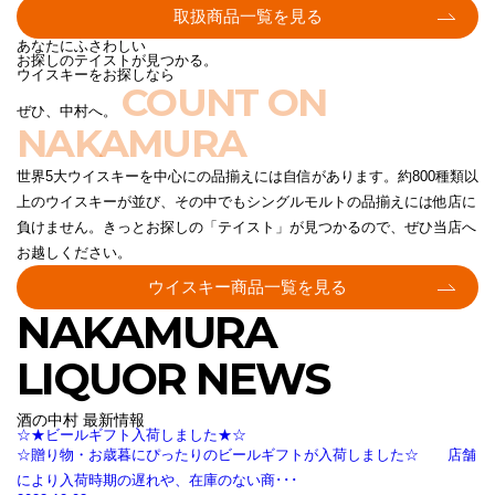
取扱商品一覧を見る
あなたにふさわしい
お探しのテイストが見つかる。
ウイスキーをお探しなら
COUNT ON
ぜひ、中村へ。
NAKAMURA
世界5大ウイスキーを中心にの品揃えには自信があります。約800種類以
上のウイスキーが並び、その中でもシングルモルトの品揃えには他店に
負けません。きっとお探しの「テイスト」が見つかるので、ぜひ当店へ
お越しください。
ウイスキー商品一覧を見る
NAKAMURA
LIQUOR NEWS
酒の中村 最新情報
☆★ビールギフト入荷しました★☆
☆贈り物・お歳暮にぴったりのビールギフトが入荷しました☆ 店舗
により入荷時期の遅れや、在庫のない商･･･