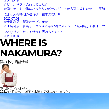
2023.12.03
☆ビールギフト入荷しました☆
☆贈り物・お中元にぴったりのビールギフトが入荷しました☆ 店舗
により入荷時期の遅れや、在庫のない商･･･
2023.07.02
☆★足利店 新装オープン★☆
☆★足利店 新装オープン★☆令和5年2月２５日に足利店が新装オープ
ンとなりました！！外装も店内もとて･･･
2023.03.04
WHERE IS
NAKAMURA?
酒の中村 店舗情報
申し訳ございません。
2021年4月から「火曜・水曜」定休になりました。