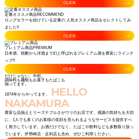
CLICK
定番オススメ商品
RECOMMEND
ロングセラーを続けている定番の 人気オススメ商品をセレクトしてみ
ました!!
CLICK
プレミアム商品
PREMIUM
日本酒、焼酎から洋酒まで幻と呼ばれるプレミアム酒を豊富にラインナ
ップ!!
CLICK
だけじゃない、中村。
調味料も麺類もお菓子もたばこも
揃ってます。
HELLO
1874年からやってます。
NAKAMURA
豊富な品揃えとリーズナブルさがウリのお店です。感謝の気持ちを大切
に、1人でも多くのお客様の笑顔を見られるようなサービスを提供すべ
く努力しています。お酒だけでなく、たばこや飲料なども多数取り扱っ
ています。伊勢崎店・足利店も含め、ぜひご利用ください。