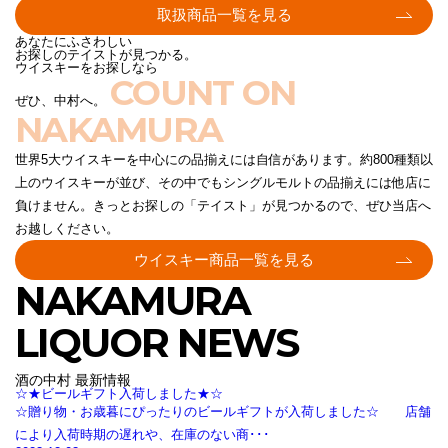
取扱商品一覧を見る
あなたにふさわしい
お探しのテイストが見つかる。
ウイスキーをお探しなら
COUNT ON
ぜひ、中村へ。
NAKAMURA
世界5大ウイスキーを中心にの品揃えには自信があります。約800種類以
上のウイスキーが並び、その中でもシングルモルトの品揃えには他店に
負けません。きっとお探しの「テイスト」が見つかるので、ぜひ当店へ
お越しください。
ウイスキー商品一覧を見る
NAKAMURA
LIQUOR NEWS
酒の中村 最新情報
☆★ビールギフト入荷しました★☆
☆贈り物・お歳暮にぴったりのビールギフトが入荷しました☆ 店舗
により入荷時期の遅れや、在庫のない商･･･