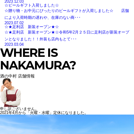
2023.12.03
☆ビールギフト入荷しました☆
☆贈り物・お中元にぴったりのビールギフトが入荷しました☆ 店舗
により入荷時期の遅れや、在庫のない商･･･
2023.07.02
☆★足利店 新装オープン★☆
☆★足利店 新装オープン★☆令和5年2月２５日に足利店が新装オープ
ンとなりました！！外装も店内もとて･･･
2023.03.04
WHERE IS
NAKAMURA?
酒の中村 店舗情報
申し訳ございません。
2021年4月から「火曜・水曜」定休になりました。