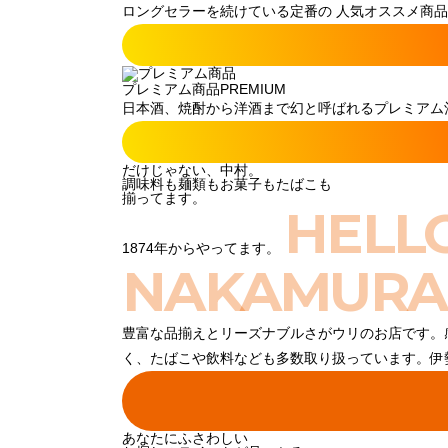
ロングセラーを続けている定番の 人気オススメ商品
プレミアム商品
PREMIUM
日本酒、焼酎から洋酒まで幻と呼ばれるプレミアム酒
だけじゃない、中村。
調味料も麺類もお菓子もたばこも
揃ってます。
HELL
1874年からやってます。
NAKAMURA
豊富な品揃えとリーズナブルさがウリのお店です。
く、たばこや飲料なども多数取り扱っています。伊
あなたにふさわしい