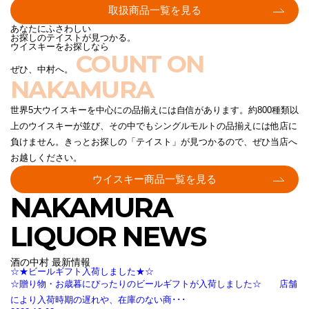
取扱商品一覧を見る
あなたにふさわしい
お探しのテイストが見つかる。
ウイスキーをお探しなら
COUNT ON
ぜひ、中村へ。
NAKAMURA
世界5大ウイスキーを中心にの品揃えには自信があります。約800種類以
上のウイスキーが並び、その中でもシングルモルトの品揃えには他店に
負けません。きっとお探しの「テイスト」が見つかるので、ぜひ当店へ
お越しください。
ウイスキー商品一覧を見る
NAKAMURA
LIQUOR NEWS
酒の中村 最新情報
☆★ビールギフト入荷しました★☆
☆贈り物・お歳暮にぴったりのビールギフトが入荷しました☆ 店舗
により入荷時期の遅れや、在庫のない商･･･