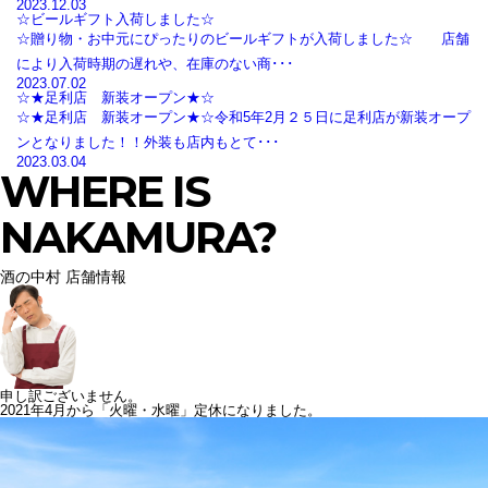
2023.12.03
☆ビールギフト入荷しました☆
☆贈り物・お中元にぴったりのビールギフトが入荷しました☆ 店舗
により入荷時期の遅れや、在庫のない商･･･
2023.07.02
☆★足利店 新装オープン★☆
☆★足利店 新装オープン★☆令和5年2月２５日に足利店が新装オープ
ンとなりました！！外装も店内もとて･･･
2023.03.04
WHERE IS
NAKAMURA?
酒の中村 店舗情報
申し訳ございません。
2021年4月から「火曜・水曜」定休になりました。