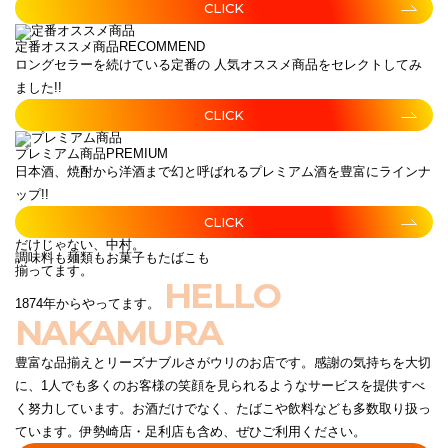
CLICK
定番オススメ商品
RECOMMEND
ロングセラーを続けている定番の 人気オススメ商品をセレクトしてみ
ました!!
CLICK
プレミアム商品
PREMIUM
日本酒、焼酎から洋酒まで幻と呼ばれるプレミアム酒を豊富にラインナ
ップ!!
CLICK
だけじゃない、中村。
調味料も麺類もお菓子もたばこも
揃ってます。
HELLO
1874年からやってます。
NAKAMURA
豊富な品揃えとリーズナブルさがウリのお店です。感謝の気持ちを大切
に、1人でも多くのお客様の笑顔を見られるようなサービスを提供すべ
く努力しています。お酒だけでなく、たばこや飲料なども多数取り扱っ
ています。伊勢崎店・足利店も含め、ぜひご利用ください。