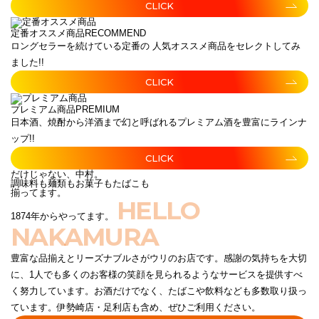
CLICK
定番オススメ商品
RECOMMEND
ロングセラーを続けている定番の 人気オススメ商品をセレクトしてみ
ました!!
CLICK
プレミアム商品
PREMIUM
日本酒、焼酎から洋酒まで幻と呼ばれるプレミアム酒を豊富にラインナ
ップ!!
CLICK
だけじゃない、中村。
調味料も麺類もお菓子もたばこも
揃ってます。
HELLO
1874年からやってます。
NAKAMURA
豊富な品揃えとリーズナブルさがウリのお店です。感謝の気持ちを大切
に、1人でも多くのお客様の笑顔を見られるようなサービスを提供すべ
く努力しています。お酒だけでなく、たばこや飲料なども多数取り扱っ
ています。伊勢崎店・足利店も含め、ぜひご利用ください。