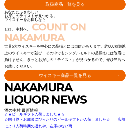
取扱商品一覧を見る
あなたにふさわしい
お探しのテイストが見つかる。
ウイスキーをお探しなら
COUNT ON
ぜひ、中村へ。
NAKAMURA
世界5大ウイスキーを中心にの品揃えには自信があります。約800種類以
上のウイスキーが並び、その中でもシングルモルトの品揃えには他店に
負けません。きっとお探しの「テイスト」が見つかるので、ぜひ当店へ
お越しください。
ウイスキー商品一覧を見る
NAKAMURA
LIQUOR NEWS
酒の中村 最新情報
☆★ビールギフト入荷しました★☆
☆贈り物・お歳暮にぴったりのビールギフトが入荷しました☆ 店舗
により入荷時期の遅れや、在庫のない商･･･