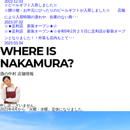
2023.12.03
☆ビールギフト入荷しました☆
☆贈り物・お中元にぴったりのビールギフトが入荷しました☆ 店舗
により入荷時期の遅れや、在庫のない商･･･
2023.07.02
☆★足利店 新装オープン★☆
☆★足利店 新装オープン★☆令和5年2月２５日に足利店が新装オープ
ンとなりました！！外装も店内もとて･･･
2023.03.04
WHERE IS
NAKAMURA?
酒の中村 店舗情報
申し訳ございません。
2021年4月から「火曜・水曜」定休になりました。