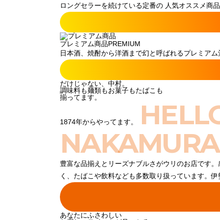
ロングセラーを続けている定番の 人気オススメ商品
プレミアム商品
PREMIUM
日本酒、焼酎から洋酒まで幻と呼ばれるプレミアム酒
だけじゃない、中村。
調味料も麺類もお菓子もたばこも
揃ってます。
HELL
1874年からやってます。
NAKAMURA
豊富な品揃えとリーズナブルさがウリのお店です。
く、たばこや飲料なども多数取り扱っています。伊
あなたにふさわしい