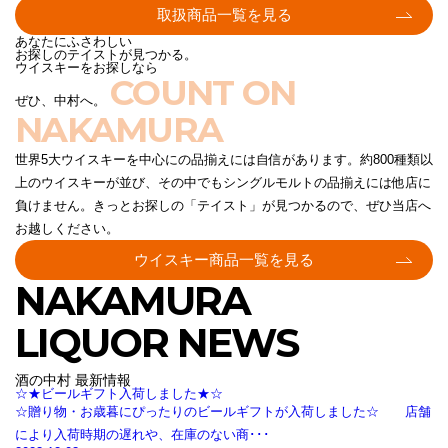
取扱商品一覧を見る
あなたにふさわしい
お探しのテイストが見つかる。
ウイスキーをお探しなら
COUNT ON
ぜひ、中村へ。
NAKAMURA
世界5大ウイスキーを中心にの品揃えには自信があります。約800種類以
上のウイスキーが並び、その中でもシングルモルトの品揃えには他店に
負けません。きっとお探しの「テイスト」が見つかるので、ぜひ当店へ
お越しください。
ウイスキー商品一覧を見る
NAKAMURA
LIQUOR NEWS
酒の中村 最新情報
☆★ビールギフト入荷しました★☆
☆贈り物・お歳暮にぴったりのビールギフトが入荷しました☆ 店舗
により入荷時期の遅れや、在庫のない商･･･