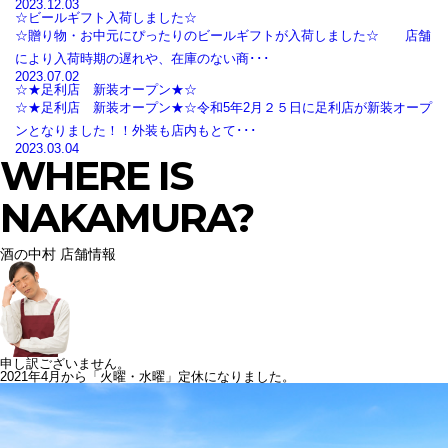
2023.12.03
☆ビールギフト入荷しました☆
☆贈り物・お中元にぴったりのビールギフトが入荷しました☆ 店舗
により入荷時期の遅れや、在庫のない商･･･
2023.07.02
☆★足利店 新装オープン★☆
☆★足利店 新装オープン★☆令和5年2月２５日に足利店が新装オープ
ンとなりました！！外装も店内もとて･･･
2023.03.04
WHERE IS
NAKAMURA?
酒の中村 店舗情報
申し訳ございません。
2021年4月から「火曜・水曜」定休になりました。