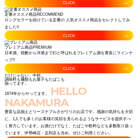
CLICK
定番オススメ商品
RECOMMEND
ロングセラーを続けている定番の 人気オススメ商品をセレクトしてみ
ました!!
CLICK
プレミアム商品
PREMIUM
日本酒、焼酎から洋酒まで幻と呼ばれるプレミアム酒を豊富にラインナ
ップ!!
CLICK
だけじゃない、中村。
調味料も麺類もお菓子もたばこも
揃ってます。
HELLO
1874年からやってます。
NAKAMURA
豊富な品揃えとリーズナブルさがウリのお店です。感謝の気持ちを大切
に、1人でも多くのお客様の笑顔を見られるようなサービスを提供すべ
く努力しています。お酒だけでなく、たばこや飲料なども多数取り扱っ
ています。伊勢崎店・足利店も含め、ぜひご利用ください。