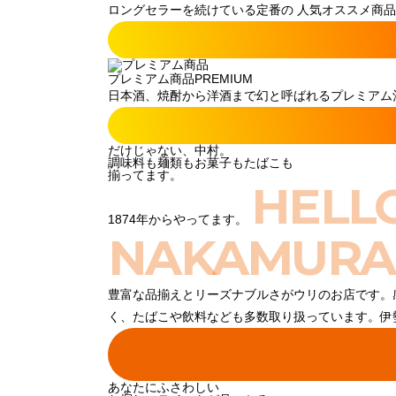
ロングセラーを続けている定番の 人気オススメ商品
プレミアム商品
PREMIUM
日本酒、焼酎から洋酒まで幻と呼ばれるプレミアム酒
だけじゃない、中村。
調味料も麺類もお菓子もたばこも
揃ってます。
HELL
1874年からやってます。
NAKAMURA
豊富な品揃えとリーズナブルさがウリのお店です。
く、たばこや飲料なども多数取り扱っています。伊
あなたにふさわしい